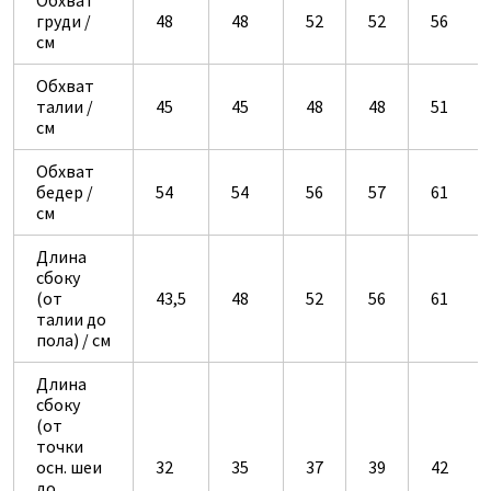
Обхват
груди /
48
48
52
52
56
см
Обхват
талии /
45
45
48
48
51
см
Обхват
бедер /
54
54
56
57
61
см
Длина
сбоку
(от
43,5
48
52
56
61
талии до
пола) / см
Длина
сбоку
(от
точки
осн. шеи
32
35
37
39
42
до