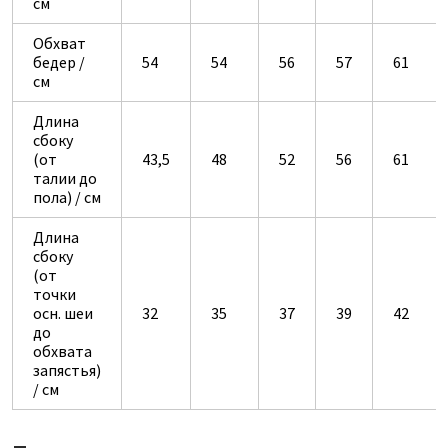
см
Обхват
бедер /
54
54
56
57
61
см
Длина
сбоку
(от
43,5
48
52
56
61
талии до
пола) / см
Длина
сбоку
(от
точки
осн. шеи
32
35
37
39
42
до
обхвата
запястья)
/ см