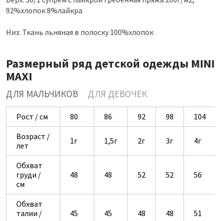
92%хлопок 8%лайкра
Низ: Ткань льняная в полоску 100%хлопок
Размерный ряд детской одежды MINI
MAXI
ДЛЯ МАЛЬЧИКОВ
ДЛЯ ДЕВОЧЕК
Рост / см
80
86
92
98
104
Возраст /
1г
1,5г
2г
3г
4г
лет
Обхват
груди /
48
48
52
52
56
см
Обхват
талии /
45
45
48
48
51