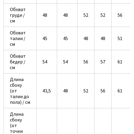
Обхват
груди /
48
48
52
52
56
см
Обхват
талии /
45
45
48
48
51
см
Обхват
бедер /
54
54
56
57
61
см
Длина
сбоку
(от
43,5
48
52
56
61
талии до
пола) / см
Длина
сбоку
(от
точки