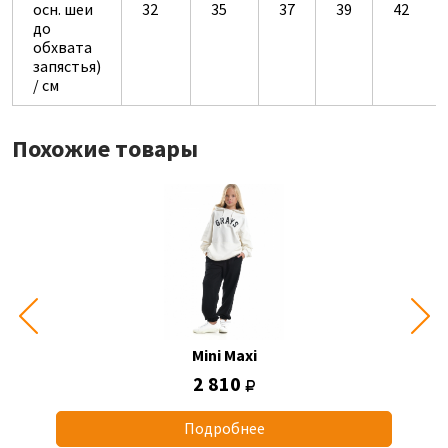
осн. шеи
32
35
37
39
42
до
обхвата
запястья)
/ см
Похожие товары
Mini Maxi
2 810
Подробнее