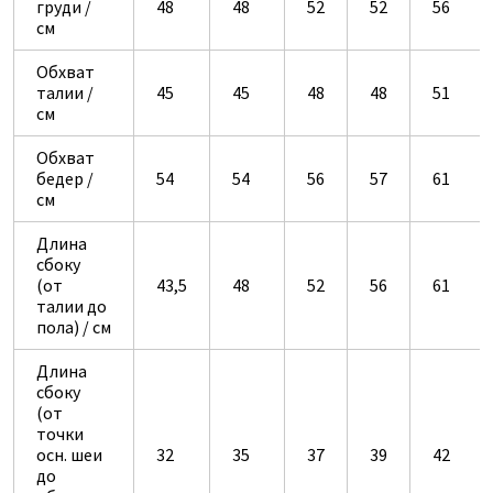
груди /
48
48
52
52
56
см
Обхват
талии /
45
45
48
48
51
см
Обхват
бедер /
54
54
56
57
61
см
Длина
сбоку
(от
43,5
48
52
56
61
талии до
пола) / см
Длина
сбоку
(от
точки
осн. шеи
32
35
37
39
42
до