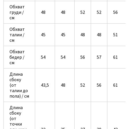
Обхват
груди /
48
48
52
52
56
см
Обхват
талии /
45
45
48
48
51
см
Обхват
бедер /
54
54
56
57
61
см
Длина
сбоку
(от
43,5
48
52
56
61
талии до
пола) / см
Длина
сбоку
(от
точки