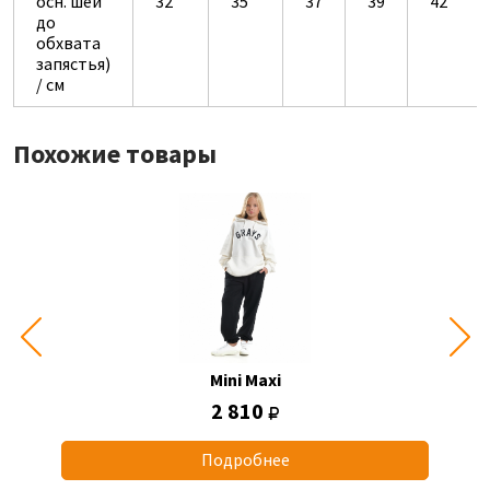
осн. шеи
32
35
37
39
42
до
обхвата
запястья)
/ см
Похожие товары
Mini Maxi
2 810
Подробнее