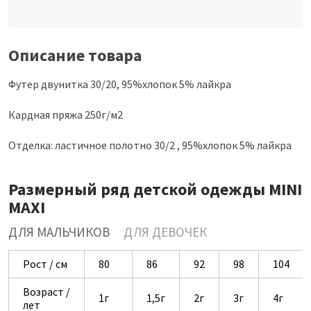
Описание товара
Футер двунитка 30/20, 95%хлопок 5% лайкра
Кардная пряжа 250г/м2
Отделка: ластичное полотно 30/2 , 95%хлопок 5% лайкра
Размерный ряд детской одежды MINI
MAXI
ДЛЯ МАЛЬЧИКОВ
ДЛЯ ДЕВОЧЕК
Рост / см
80
86
92
98
104
Возраст /
1г
1,5г
2г
3г
4г
лет