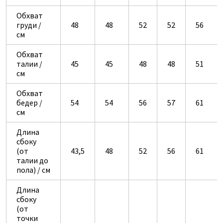
Обхват
груди /
48
48
52
52
56
см
Обхват
талии /
45
45
48
48
51
см
Обхват
бедер /
54
54
56
57
61
см
Длина
сбоку
(от
43,5
48
52
56
61
талии до
пола) / см
Длина
сбоку
(от
точки