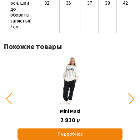
осн. шеи
32
35
37
39
42
до
обхвата
запястья)
/ см
Похожие товары
Mini Maxi
2 810
Подробнее