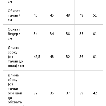
см
Обхват
талии /
45
45
48
48
51
см
Обхват
бедер /
54
54
56
57
61
см
Длина
сбоку
(от
43,5
48
52
56
61
талии до
пола) / см
Длина
сбоку
(от
точки
осн. шеи
32
35
37
39
42
до
обхвата