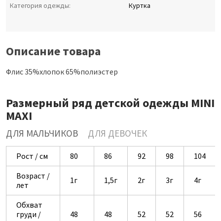
Категория одежды:
Куртка
Описание товара
Флис 35%хлопок 65%полиэстер
Размерный ряд детской одежды MINI
MAXI
ДЛЯ МАЛЬЧИКОВ
ДЛЯ ДЕВОЧЕК
Рост / см
80
86
92
98
104
Возраст /
1г
1,5г
2г
3г
4г
лет
Обхват
груди /
48
48
52
52
56