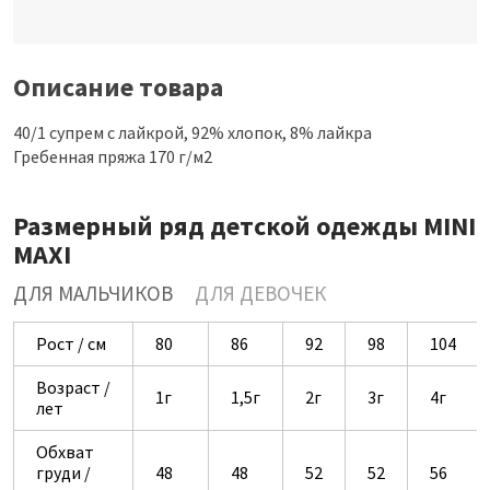
Описание товара
40/1 супрем с лайкрой, 92% хлопок, 8% лайкра
Гребенная пряжа 170 г/м2
Размерный ряд детской одежды MINI
MAXI
ДЛЯ МАЛЬЧИКОВ
ДЛЯ ДЕВОЧЕК
Рост / см
80
86
92
98
104
Возраст /
1г
1,5г
2г
3г
4г
лет
Обхват
груди /
48
48
52
52
56