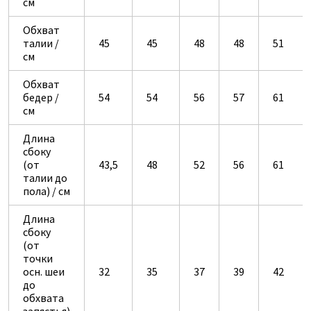
см
Обхват
талии /
45
45
48
48
51
см
Обхват
бедер /
54
54
56
57
61
см
Длина
сбоку
(от
43,5
48
52
56
61
талии до
пола) / см
Длина
сбоку
(от
точки
осн. шеи
32
35
37
39
42
до
обхвата