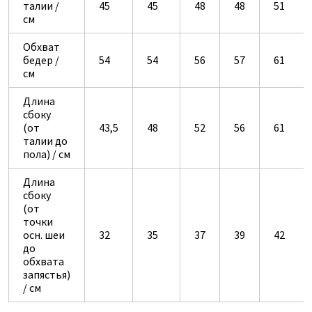
талии /
45
45
48
48
51
см
Обхват
бедер /
54
54
56
57
61
см
Длина
сбоку
(от
43,5
48
52
56
61
талии до
пола) / см
Длина
сбоку
(от
точки
осн. шеи
32
35
37
39
42
до
обхвата
запястья)
/ см