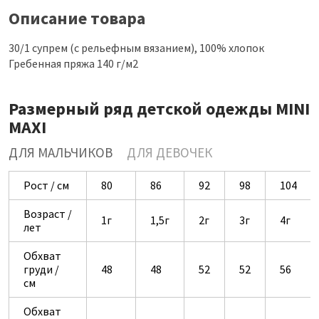
Описание товара
30/1 супрем (с рельефным вязанием), 100% хлопок
Гребенная пряжа 140 г/м2
Размерный ряд детской одежды MINI
MAXI
ДЛЯ МАЛЬЧИКОВ
ДЛЯ ДЕВОЧЕК
Рост / см
80
86
92
98
104
Возраст /
1г
1,5г
2г
3г
4г
лет
Обхват
груди /
48
48
52
52
56
см
Обхват