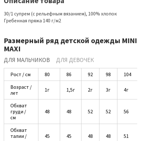
Описание товара
30/1 супрем (с рельефным вязанием), 100% хлопок
Гребенная пряжа 140 г/м2
Размерный ряд детской одежды MINI
MAXI
ДЛЯ МАЛЬЧИКОВ
ДЛЯ ДЕВОЧЕК
Рост / см
80
86
92
98
104
Возраст /
1г
1,5г
2г
3г
4г
лет
Обхват
груди /
48
48
52
52
56
см
Обхват
талии /
45
45
48
48
51