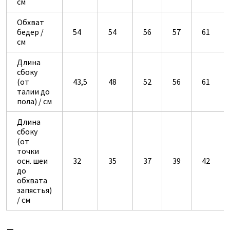
см
Обхват
бедер /
54
54
56
57
61
см
Длина
сбоку
(от
43,5
48
52
56
61
талии до
пола) / см
Длина
сбоку
(от
точки
осн. шеи
32
35
37
39
42
до
обхвата
запястья)
/ см