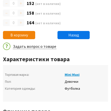
–
+
152
(нет в наличии)
–
+
158
(нет в наличии)
–
+
164
(нет в наличии)
В корзину
Назад
Задать вопрос о товаре
Характеристики товара
Торговая марка:
Mini Maxi
Пол:
Девочки
Категория одежды:
Футболка