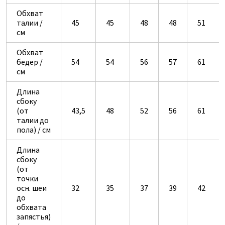
Обхват
талии /
45
45
48
48
51
см
Обхват
бедер /
54
54
56
57
61
см
Длина
сбоку
(от
43,5
48
52
56
61
талии до
пола) / см
Длина
сбоку
(от
точки
осн. шеи
32
35
37
39
42
до
обхвата
запястья)