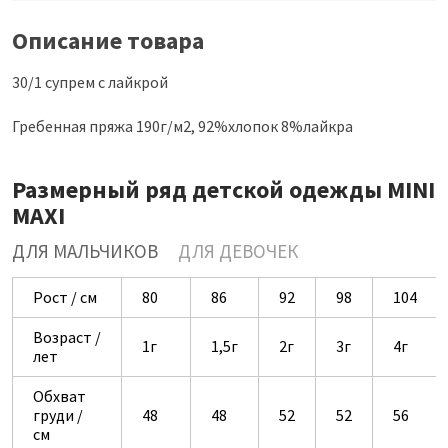
Описание товара
30/1 супрем с лайкрой
Гребенная пряжа 190г/м2, 92%хлопок 8%лайкра
Размерный ряд детской одежды MINI
MAXI
ДЛЯ МАЛЬЧИКОВ
ДЛЯ ДЕВОЧЕК
Рост / см
80
86
92
98
104
Возраст /
1г
1,5г
2г
3г
4г
лет
Обхват
груди /
48
48
52
52
56
см