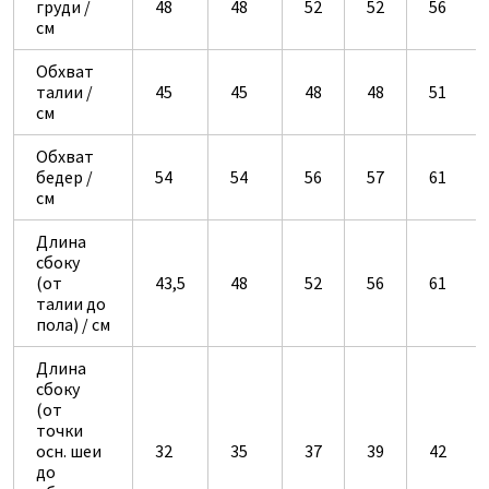
груди /
48
48
52
52
56
см
Обхват
талии /
45
45
48
48
51
см
Обхват
бедер /
54
54
56
57
61
см
Длина
сбоку
(от
43,5
48
52
56
61
талии до
пола) / см
Длина
сбоку
(от
точки
осн. шеи
32
35
37
39
42
до