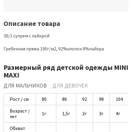
Описание товара
30/1 супрем с лайкрой
Гребенная пряжа 190г/м2, 92%хлопок 8%лайкра
Размерный ряд детской одежды MINI
MAXI
ДЛЯ МАЛЬЧИКОВ
ДЛЯ ДЕВОЧЕК
Рост / см
80
86
92
98
104
Возраст /
1г
1,5г
2г
3г
4г
лет
Обхват