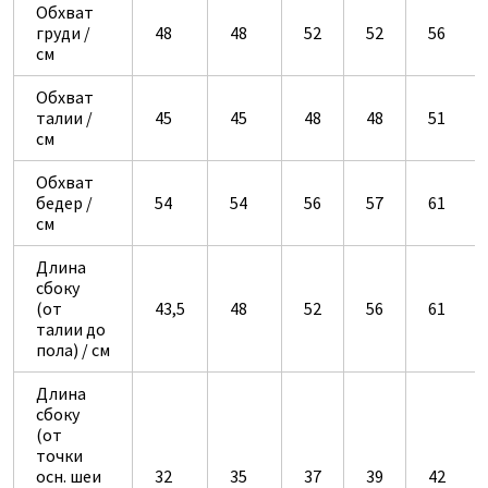
Обхват
груди /
48
48
52
52
56
см
Обхват
талии /
45
45
48
48
51
см
Обхват
бедер /
54
54
56
57
61
см
Длина
сбоку
(от
43,5
48
52
56
61
талии до
пола) / см
Длина
сбоку
(от
точки
осн. шеи
32
35
37
39
42