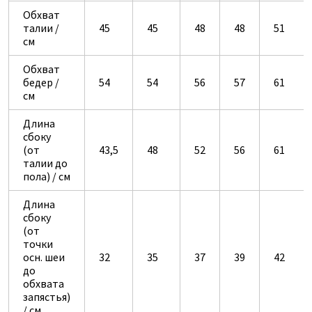
Обхват
талии /
45
45
48
48
51
см
Обхват
бедер /
54
54
56
57
61
см
Длина
сбоку
(от
43,5
48
52
56
61
талии до
пола) / см
Длина
сбоку
(от
точки
осн. шеи
32
35
37
39
42
до
обхвата
запястья)
/ см