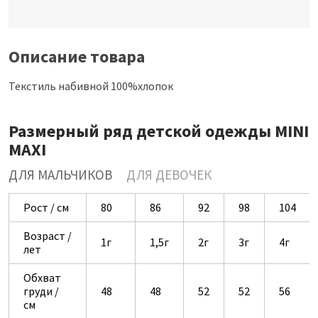
Описание товара
Текстиль набивной 100%хлопок
Размерный ряд детской одежды MINI
MAXI
ДЛЯ МАЛЬЧИКОВ
ДЛЯ ДЕВОЧЕК
Рост / см
80
86
92
98
104
Возраст /
1г
1,5г
2г
3г
4г
лет
Обхват
груди /
48
48
52
52
56
см