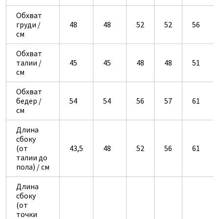
Обхват
груди /
48
48
52
52
56
см
Обхват
талии /
45
45
48
48
51
см
Обхват
бедер /
54
54
56
57
61
см
Длина
сбоку
(от
43,5
48
52
56
61
талии до
пола) / см
Длина
сбоку
(от
точки