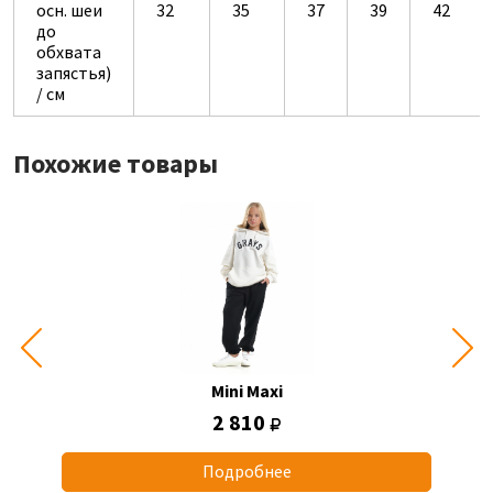
осн. шеи
32
35
37
39
42
до
обхвата
запястья)
/ см
Похожие товары
Mini Maxi
2 810
Подробнее