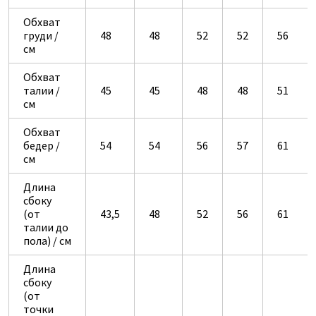
Обхват
груди /
48
48
52
52
56
см
Обхват
талии /
45
45
48
48
51
см
Обхват
бедер /
54
54
56
57
61
см
Длина
сбоку
(от
43,5
48
52
56
61
талии до
пола) / см
Длина
сбоку
(от
точки