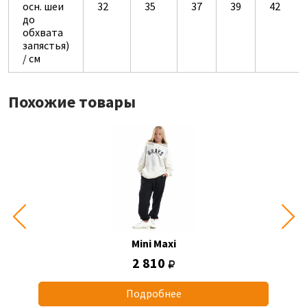
осн. шеи
32
35
37
39
42
до
обхвата
запястья)
/ см
Похожие товары
Mini Maxi
2 810
Подробнее