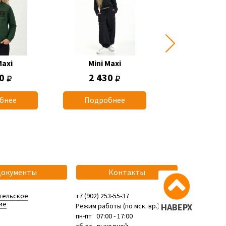
Maxi
Mini Maxi
Mini Max
50
2 430
770
бнее
Подробнее
Подробн
Документы
Контакты
тельское
+7 (902) 253-55-37
ие
Режим работы (по мск. вр.):
НАВЕРХ
пн-пт 07:00 - 17:00