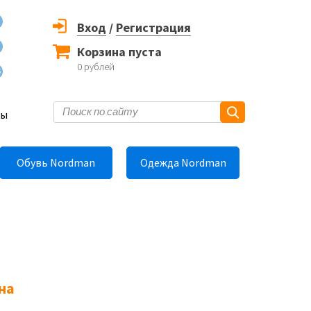
Вход
/
Регистрация
Корзина пуста
0
рублей
6
ты
Обувь Nordman
Одежда Nordman
на