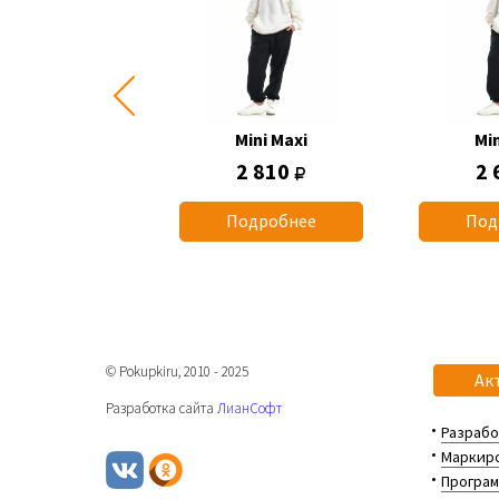
Mini Maxi
Mini Maxi
Min
2 660
2 810
2 
одробнее
Подробнее
Под
© Pokupkiru, 2010 - 2025
Ак
Разработка сайта
ЛианСофт
Разрабо
Маркиро
Програм