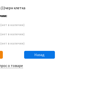
1(1)черн клетка
чии:
0
(нет в наличии)
6
(нет в наличии)
2
(нет в наличии)
Назад
прос о товаре