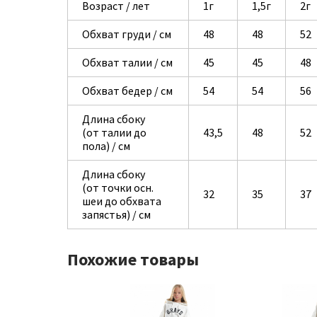
Возраст / лет
1г
1,5г
2г
Обхват груди / см
48
48
52
Обхват талии / см
45
45
48
Обхват бедер / см
54
54
56
Длина сбоку
(от талии до
43,5
48
52
пола) / см
Длина сбоку
(от точки осн.
32
35
37
шеи до обхвата
запястья) / см
Похожие товары