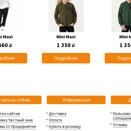
i Maxi
Mini Maxi
Mini 
660
1 350
1 3
робнее
Подробнее
Подро
туально сейчас
Информация
тка сайтов
Доставка
Пользова
соглашен
вка Честный знак
Оплата
Отзывы
мы 1С:Предприятие
Купить в розницу