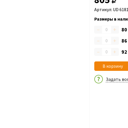
Артикул: UD 618
Размеры в нали
–
+
8
–
+
8
–
+
9
В корзину
Задать во