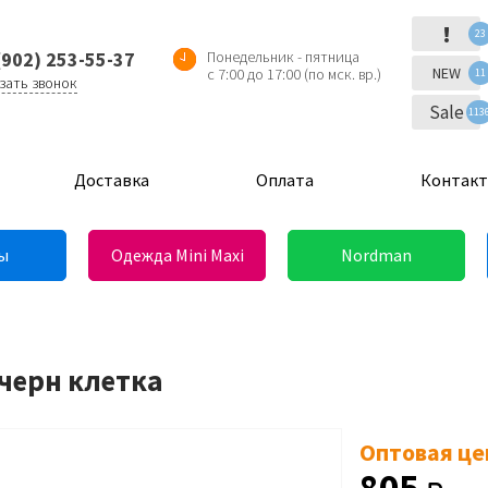
!
23
(902) 253-55-37
Понедельник - пятница
NEW
с 7:00 до 17:00 (по мск. вр.)
11
зать звонок
Sale
113
Доставка
Оплата
Контак
ы
Одежда Mini Maxi
Nordman
)черн клетка
Оптовая це
805