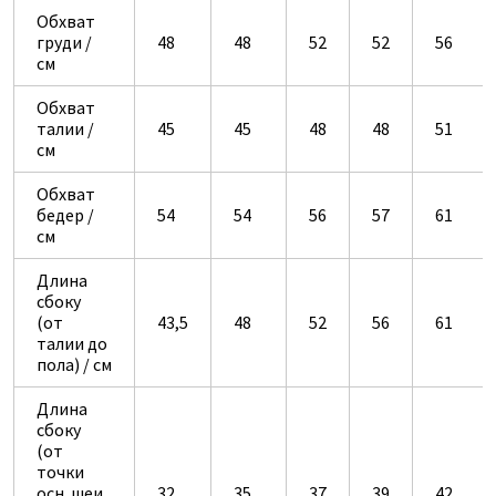
Обхват
груди /
48
48
52
52
56
см
Обхват
талии /
45
45
48
48
51
см
Обхват
бедер /
54
54
56
57
61
см
Длина
сбоку
(от
43,5
48
52
56
61
талии до
пола) / см
Длина
сбоку
(от
точки
осн. шеи
32
35
37
39
42