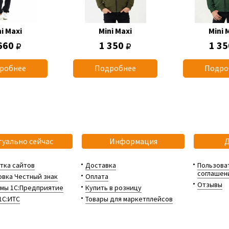
i Maxi
Mini Maxi
Mini 
660
1 350
1 3
робнее
Подробнее
Подро
туально сейчас
Информация
тка сайтов
Доставка
Пользова
соглашен
вка Честный знак
Оплата
Отзывы
мы 1С:Предприятие
Купить в розницу
1С:ИТС
Товары для маркетплейсов