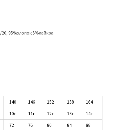
30/20, 95%хлопок 5%лайкра
140
146
152
158
164
10г
11г
12г
13г
14г
72
76
80
84
88