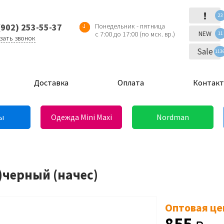
!
23
(902) 253-55-37
Понедельник - пятница
NEW
с 7:00 до 17:00 (по мск. вр.)
11
зать звонок
Sale
113
Доставка
Оплата
Контак
ы
Одежда Mini Maxi
Nordman
)черный (начес)
Оптовая це
855