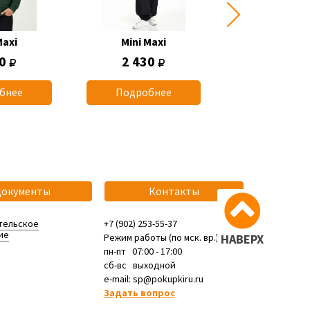
Maxi
Mini Maxi
Mini Max
50
2 430
770
бнее
Подробнее
Подробн
Документы
Контакты
тельское
+7 (902) 253-55-37
ие
Режим работы (по мск. вр.):
НАВЕРХ
пн-пт 07:00 - 17:00
сб-вс выходной
e-mail: sp@pokupkiru.ru
Задать вопрос