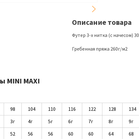
Описание товара
Футер 3-х нитка (с начесом) 
Гребенная пряжа 260г/м2
ы MINI MAXI
98
104
110
116
122
128
134
3г
4г
5г
6г
7г
8г
9г
52
56
56
60
60
64
68