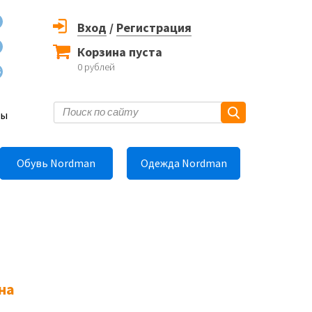
Вход
/
Регистрация
Корзина пуста
0
рублей
6
ты
Обувь Nordman
Одежда Nordman
на