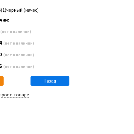
4(1)черный (начес)
чии:
8
(нет в наличии)
4
(нет в наличии)
0
(нет в наличии)
6
(нет в наличии)
Назад
прос о товаре