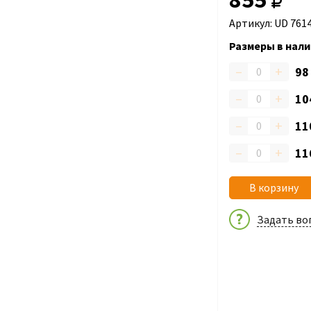
Артикул: UD 761
Размеры в нали
–
+
9
–
+
10
–
+
11
–
+
11
В корзину
Задать во