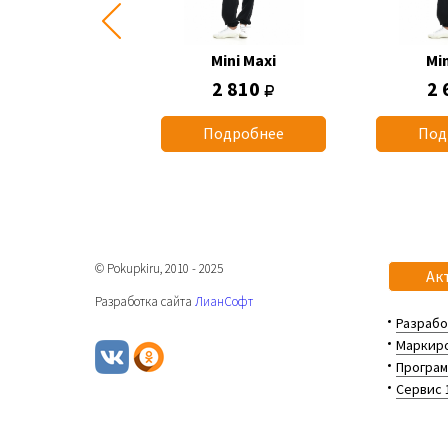
Mini Maxi
Mini Maxi
Min
2 660
2 810
2 
одробнее
Подробнее
Под
© Pokupkiru, 2010 - 2025
Ак
Разработка сайта
ЛианСофт
Разрабо
Маркиро
Програм
Сервис 