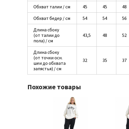
Обхват талии / см
45
45
48
Обхват бедер / см
54
54
56
Длина сбоку
(от талии до
43,5
48
52
пола) / см
Длина сбоку
(от точки осн.
32
35
37
шеи до обхвата
запястья) / см
Похожие товары