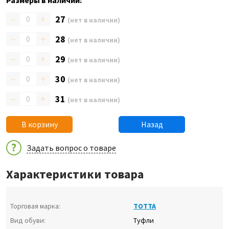
Размеры в наличии:
–
+
27
(нет в наличии)
–
+
28
(нет в наличии)
–
+
29
(нет в наличии)
–
+
30
(нет в наличии)
–
+
31
(нет в наличии)
В корзину
Назад
Задать вопрос о товаре
Характеристики товара
Торговая марка:
ТОТТА
Вид обуви:
Туфли