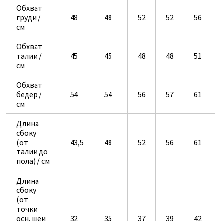
Обхват
груди /
48
48
52
52
56
см
Обхват
талии /
45
45
48
48
51
см
Обхват
бедер /
54
54
56
57
61
см
Длина
сбоку
(от
43,5
48
52
56
61
талии до
пола) / см
Длина
сбоку
(от
точки
осн. шеи
32
35
37
39
42