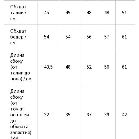
Обхват
талии /
45
45
48
48
51
см
Обхват
бедер /
54
54
56
57
61
см
Длина
сбоку
(от
43,5
48
52
56
61
талии до
пола) / см
Длина
сбоку
(от
точки
осн. шеи
32
35
37
39
42
до
обхвата
запястья)
/ см