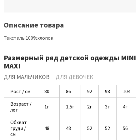
Описание товара
Текстиль 100%хлопок
Размерный ряд детской одежды MINI
MAXI
ДЛЯ МАЛЬЧИКОВ
ДЛЯ ДЕВОЧЕК
Рост / см
80
86
92
98
104
Возраст /
1г
1,5г
2г
3г
4г
лет
Обхват
груди /
48
48
52
52
56
см