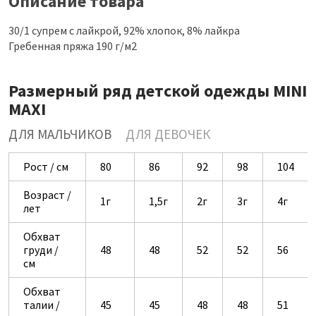
Описание товара
30/1 супрем с лайкрой, 92% хлопок, 8% лайкра
Гребенная пряжа 190 г/м2
Размерный ряд детской одежды MINI
MAXI
ДЛЯ МАЛЬЧИКОВ
ДЛЯ ДЕВОЧЕК
Рост / см
80
86
92
98
104
Возраст /
1г
1,5г
2г
3г
4г
лет
Обхват
груди /
48
48
52
52
56
см
Обхват
талии /
45
45
48
48
51