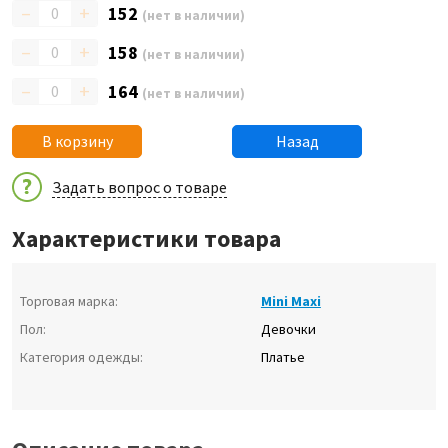
–
+
152
(нет в наличии)
–
+
158
(нет в наличии)
–
+
164
(нет в наличии)
В корзину
Назад
Задать вопрос о товаре
Характеристики товара
Торговая марка:
Mini Maxi
Пол:
Девочки
Категория одежды:
Платье