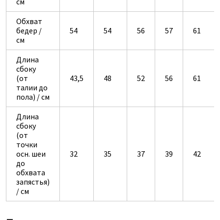
см
Обхват
бедер /
54
54
56
57
61
см
Длина
сбоку
(от
43,5
48
52
56
61
талии до
пола) / см
Длина
сбоку
(от
точки
осн. шеи
32
35
37
39
42
до
обхвата
запястья)
/ см