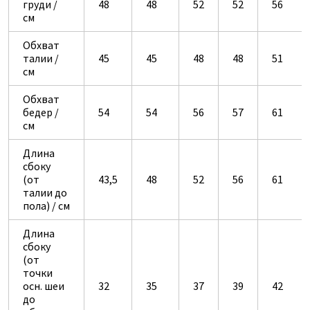
груди /
48
48
52
52
56
см
Обхват
талии /
45
45
48
48
51
см
Обхват
бедер /
54
54
56
57
61
см
Длина
сбоку
(от
43,5
48
52
56
61
талии до
пола) / см
Длина
сбоку
(от
точки
осн. шеи
32
35
37
39
42
до