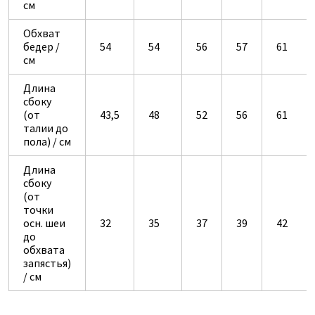
см
Обхват
бедер /
54
54
56
57
61
см
Длина
сбоку
(от
43,5
48
52
56
61
талии до
пола) / см
Длина
сбоку
(от
точки
осн. шеи
32
35
37
39
42
до
обхвата
запястья)
/ см