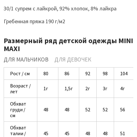
30/1 супрем с лайкрой, 92% хлопок, 8% лайкра
Гребенная пряжа 190 г/м2
Размерный ряд детской одежды MINI
MAXI
ДЛЯ МАЛЬЧИКОВ
ДЛЯ ДЕВОЧЕК
Рост / см
80
86
92
98
104
Возраст /
1г
1,5г
2г
3г
4г
лет
Обхват
груди /
48
48
52
52
56
см
Обхват
талии /
45
45
48
48
51