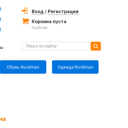
Вход
/
Регистрация
Корзина пуста
0
рублей
6
ты
Обувь Nordman
Одежда Nordman
на