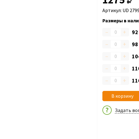
Артикул: UD 279
Размеры в нали
–
+
9
–
+
9
–
+
10
–
+
11
–
+
11
В корзину
Задать во