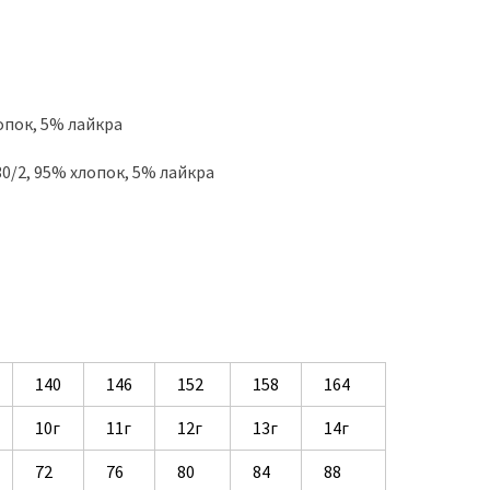
опок, 5% лайкра
0/2, 95% хлопок, 5% лайкра
140
146
152
158
164
10г
11г
12г
13г
14г
72
76
80
84
88