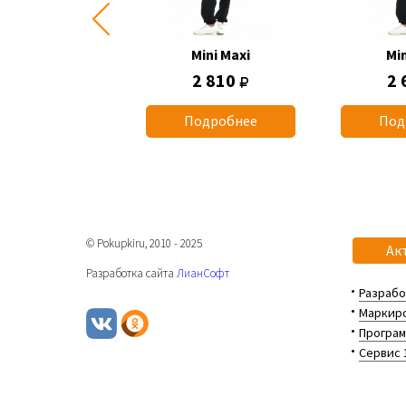
Mini Maxi
Mini Maxi
Min
2 660
2 810
2 
одробнее
Подробнее
Под
© Pokupkiru, 2010 - 2025
Ак
Разработка сайта
ЛианСофт
Разрабо
Маркиро
Програм
Сервис 