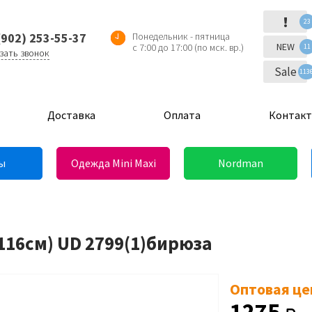
!
23
(902) 253-55-37
Понедельник - пятница
NEW
с 7:00 до 17:00 (по мск. вр.)
11
зать звонок
Sale
113
Доставка
Оплата
Контак
ы
Одежда Mini Maxi
Nordman
116см) UD 2799(1)бирюза
Оптовая це
1275