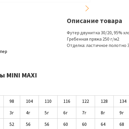
Описание товара
Футер двунитка 30/20, 95% хл
Гребенная пряжа 250 г/м2
Отделка: ластичное полотно 3
пер
ы MINI MAXI
98
104
110
116
122
128
134
3г
4г
5г
6г
7г
8г
9г
52
56
56
60
60
64
68