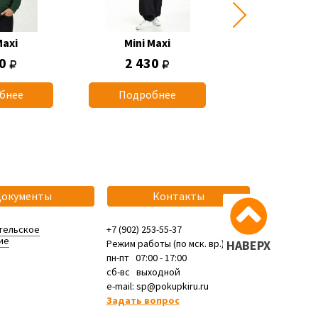
Maxi
Mini Maxi
Mini Max
50
2 430
770
бнее
Подробнее
Подробн
Документы
Контакты
тельское
+7 (902) 253-55-37
ие
Режим работы (по мск. вр.):
НАВЕРХ
пн-пт 07:00 - 17:00
сб-вс выходной
e-mail: sp@pokupkiru.ru
Задать вопрос