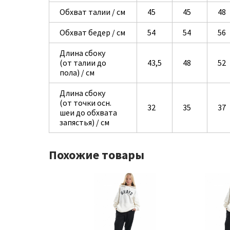
Обхват талии / см
45
45
48
Обхват бедер / см
54
54
56
Длина сбоку
(от талии до
43,5
48
52
пола) / см
Длина сбоку
(от точки осн.
32
35
37
шеи до обхвата
запястья) / см
Похожие товары