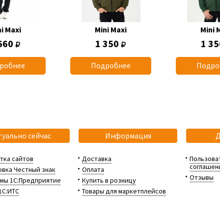
i Maxi
Mini Maxi
Mini 
660
1 350
1 3
робнее
Подробнее
Подро
туально сейчас
Информация
тка сайтов
Доставка
Пользова
соглашен
вка Честный знак
Оплата
Отзывы
мы 1С:Предприятие
Купить в розницу
1С:ИТС
Товары для маркетплейсов