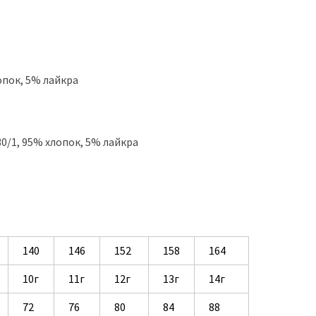
опок, 5% лайкра
0/1, 95% хлопок, 5% лайкра
140
146
152
158
164
10г
11г
12г
13г
14г
72
76
80
84
88