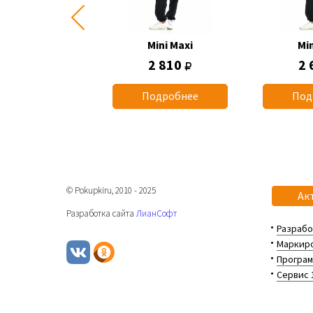
Mini Maxi
Mini Maxi
Min
2 660
2 810
2 
одробнее
Подробнее
Под
© Pokupkiru, 2010 - 2025
Ак
Разработка сайта
ЛианСофт
Разрабо
Маркиро
Програм
Сервис 