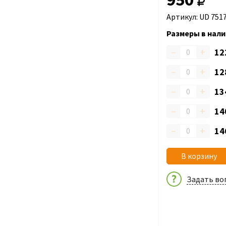
Артикул: UD 751
Размеры в нали
–
+
12
–
+
12
–
+
13
–
+
14
–
+
14
В корзину
Задать во