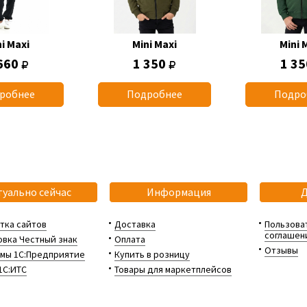
i Maxi
Mini Maxi
Mini 
660
1 350
1 3
робнее
Подробнее
Подро
туально сейчас
Информация
тка сайтов
Доставка
Пользова
соглашен
вка Честный знак
Оплата
Отзывы
мы 1С:Предприятие
Купить в розницу
1С:ИТС
Товары для маркетплейсов