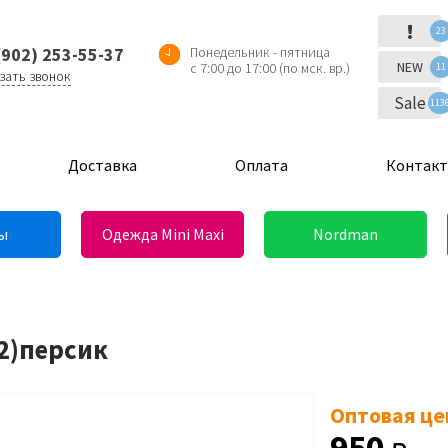
!
23
(902) 253-55-37
Понедельник - пятница
NEW
с 7:00 до 17:00 (по мск. вр.)
11
зать звонок
Sale
113
Доставка
Оплата
Контак
ы
Одежда Mini Maxi
Nordman
(2)персик
Оптовая це
950