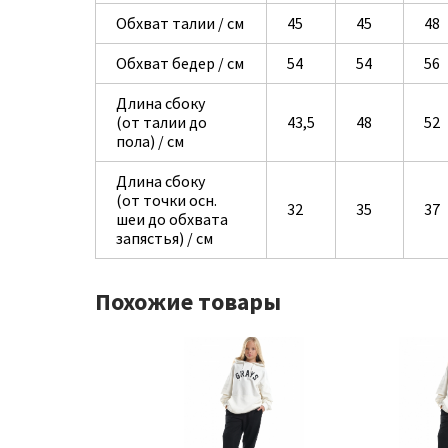
Обхват талии / см
45
45
48
Обхват бедер / см
54
54
56
Длина сбоку
(от талии до
43,5
48
52
пола) / см
Длина сбоку
(от точки осн.
32
35
37
шеи до обхвата
запястья) / см
Похожие товары