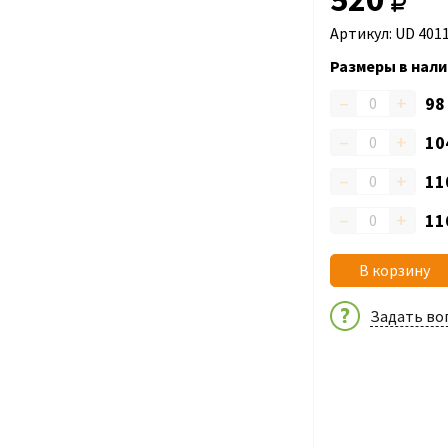
Артикул: UD 401
Размеры в нали
–
+
9
–
+
10
–
+
11
–
+
11
В корзину
Задать во