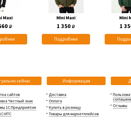
i Maxi
Mini Maxi
Mini 
660
1 350
1 3
робнее
Подробнее
Подро
туально сейчас
Информация
тка сайтов
Доставка
Пользова
соглашен
вка Честный знак
Оплата
Отзывы
мы 1С:Предприятие
Купить в розницу
1С:ИТС
Товары для маркетплейсов