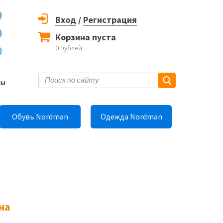
Вход
/
Регистрация
Корзина пуста
0
рублей
6
ты
Обувь Nordman
Одежда Nordman
на