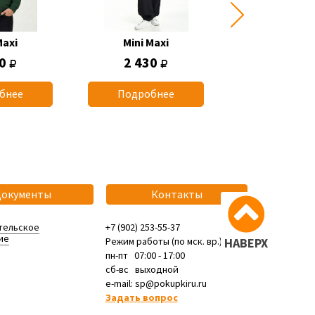
Maxi
Mini Maxi
Mini Max
50
2 430
770
бнее
Подробнее
Подробн
Документы
Контакты
тельское
+7 (902) 253-55-37
ие
Режим работы (по мск. вр.):
НАВЕРХ
пн-пт 07:00 - 17:00
сб-вс выходной
e-mail: sp@pokupkiru.ru
Задать вопрос