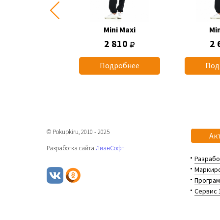
Mini Maxi
Mini Maxi
Min
2 660
2 810
2 
одробнее
Подробнее
Под
© Pokupkiru, 2010 - 2025
Ак
Разработка сайта
ЛианСофт
Разрабо
Маркиро
Програм
Сервис 