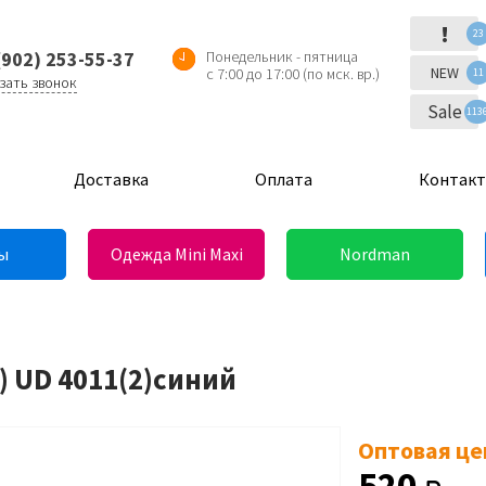
!
23
(902) 253-55-37
Понедельник - пятница
NEW
с 7:00 до 17:00 (по мск. вр.)
11
зать звонок
Sale
113
Доставка
Оплата
Контак
ы
Одежда Mini Maxi
Nordman
) UD 4011(2)синий
Оптовая це
520