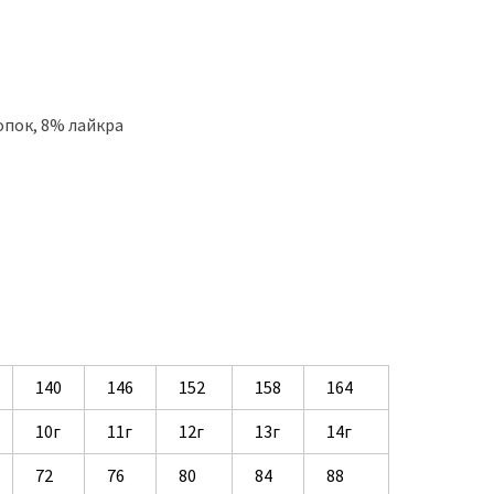
лопок, 8% лайкра
140
146
152
158
164
10г
11г
12г
13г
14г
72
76
80
84
88