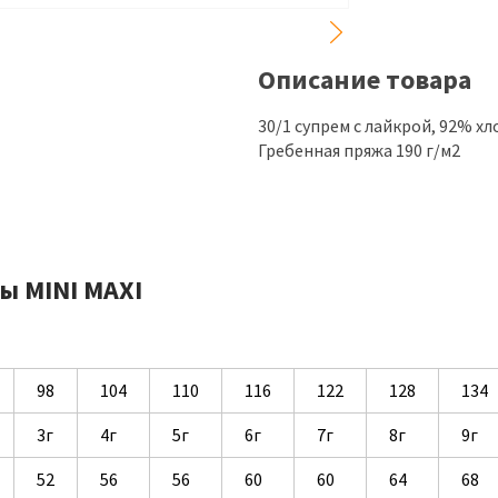
Описание товара
30/1 супрем с лайкрой, 92% х
Гребенная пряжа 190 г/м2
ы MINI MAXI
98
104
110
116
122
128
134
3г
4г
5г
6г
7г
8г
9г
52
56
56
60
60
64
68