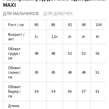
MAXI
ДЛЯ МАЛЬЧИКОВ
ДЛЯ ДЕВОЧЕК
Рост / см
80
86
92
98
104
Возраст /
1г
1,5г
2г
3г
4г
лет
Обхват
груди /
48
48
52
52
56
см
Обхват
талии /
45
45
48
48
51
см
Обхват
бедер /
54
54
56
57
61
см
Длина