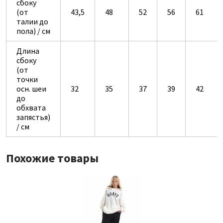
сбоку
(от
43,5
48
52
56
61
талии до
пола) / см
Длина
сбоку
(от
точки
осн. шеи
32
35
37
39
42
до
обхвата
запястья)
/ см
Похожие товары