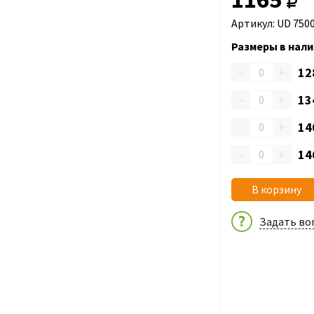
Артикул: UD 750
Размеры в нали
–
+
12
–
+
13
–
+
14
–
+
14
В корзину
Задать во