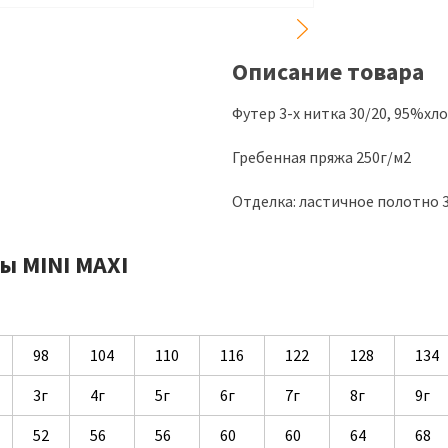
Описание товара
Футер 3-х нитка 30/20, 95%х
Гребенная пряжа 250г/м2
Отделка: ластичное полотно 
ы MINI MAXI
98
104
110
116
122
128
134
3г
4г
5г
6г
7г
8г
9г
52
56
56
60
60
64
68