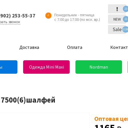
!
23
(902) 253-55-37
Понедельник - пятница
NEW
с 7:00 до 17:00 (по мск. вр.)
11
зать звонок
Sale
113
Доставка
Оплата
Контак
ы
Одежда Mini Maxi
Nordman
D 7500(6)шалфей
Оптовая це
1165