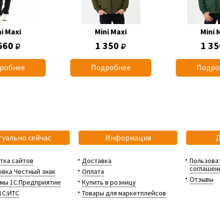
i Maxi
Mini Maxi
Mini 
660
1 350
1 3
робнее
Подробнее
Подро
туально сейчас
Информация
тка сайтов
Доставка
Пользова
соглашен
вка Честный знак
Оплата
Отзывы
мы 1С:Предприятие
Купить в розницу
1С:ИТС
Товары для маркетплейсов