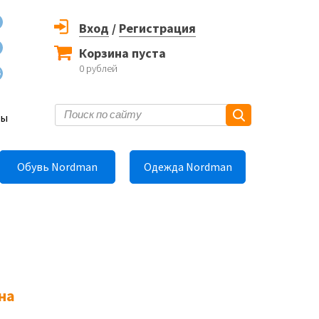
Вход
/
Регистрация
Корзина пуста
0
рублей
6
ты
Обувь Nordman
Одежда Nordman
на