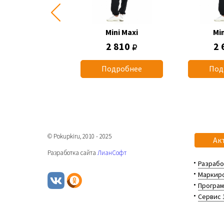
Mini Maxi
Mini Maxi
Min
2 660
2 810
2 
одробнее
Подробнее
Под
© Pokupkiru, 2010 - 2025
Ак
Разработка сайта
ЛианСофт
Разрабо
Маркиро
Програм
Сервис 