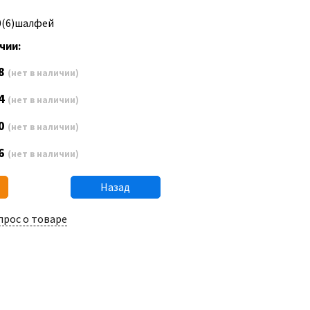
0(6)шалфей
чии:
8
(нет в наличии)
4
(нет в наличии)
0
(нет в наличии)
6
(нет в наличии)
Назад
прос о товаре