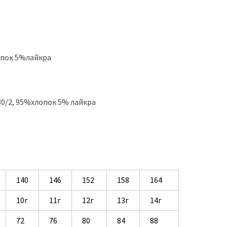
лопок 5%лайкра
30/2, 95%хлопок 5% лайкра
140
146
152
158
164
10г
11г
12г
13г
14г
72
76
80
84
88