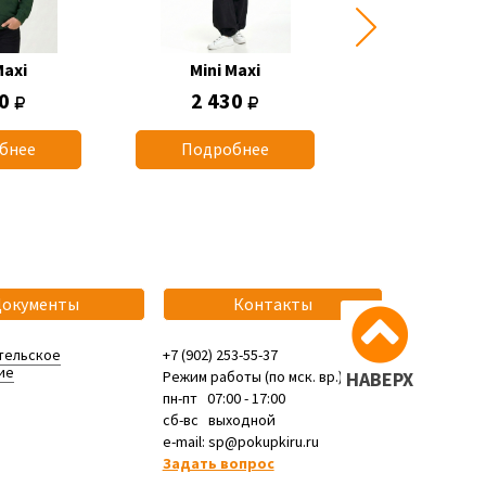
Maxi
Mini Maxi
Mini Max
50
2 430
770
бнее
Подробнее
Подробн
Документы
Контакты
тельское
+7 (902) 253-55-37
ие
Режим работы (по мск. вр.):
НАВЕРХ
пн-пт 07:00 - 17:00
сб-вс выходной
e-mail: sp@pokupkiru.ru
Задать вопрос