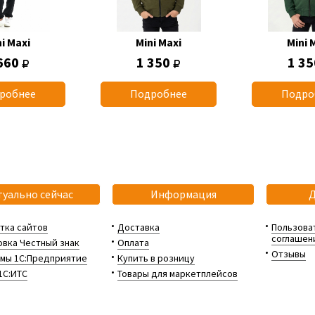
i Maxi
Mini Maxi
Mini 
660
1 350
1 3
робнее
Подробнее
Подро
туально сейчас
Информация
тка сайтов
Доставка
Пользова
соглашен
вка Честный знак
Оплата
Отзывы
мы 1С:Предприятие
Купить в розницу
1С:ИТС
Товары для маркетплейсов