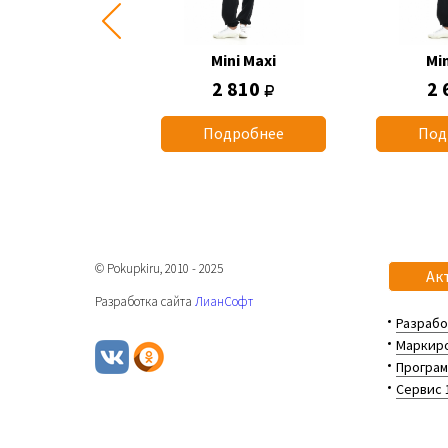
Mini Maxi
Mini Maxi
Min
2 660
2 810
2 
одробнее
Подробнее
Под
© Pokupkiru, 2010 - 2025
Ак
Разработка сайта
ЛианСофт
Разрабо
Маркиро
Програм
Сервис 