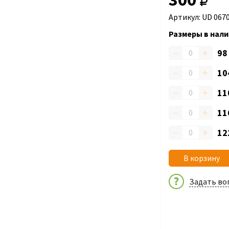
Артикул: UD 067
Размеры в нали
–
+
9
–
+
10
–
+
11
–
+
11
–
+
12
В корзину
Задать во