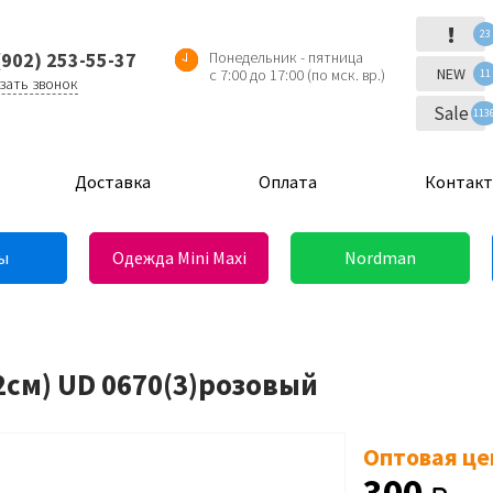
!
23
(902) 253-55-37
Понедельник - пятница
NEW
с 7:00 до 17:00 (по мск. вр.)
11
зать звонок
Sale
113
Доставка
Оплата
Контак
ы
Одежда Mini Maxi
Nordman
2см) UD 0670(3)розовый
Оптовая це
300