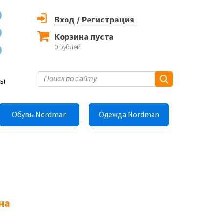
Вход
/
Регистрация
Корзина пуста
0
рублей
6
ты
Обувь Nordman
Одежда Nordman
на