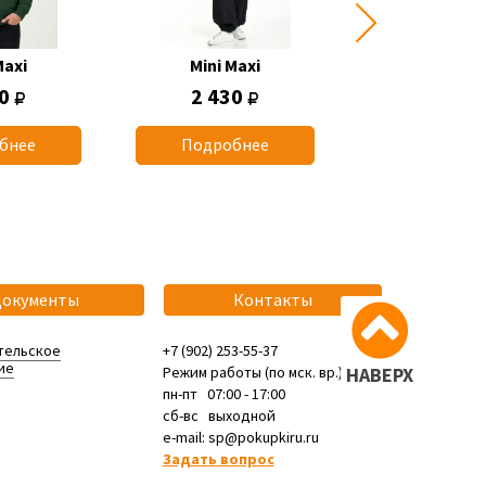
Maxi
Mini Maxi
Mini Max
50
2 430
770
бнее
Подробнее
Подробн
Документы
Контакты
тельское
+7 (902) 253-55-37
ие
Режим работы (по мск. вр.):
НАВЕРХ
пн-пт 07:00 - 17:00
сб-вс выходной
e-mail: sp@pokupkiru.ru
Задать вопрос