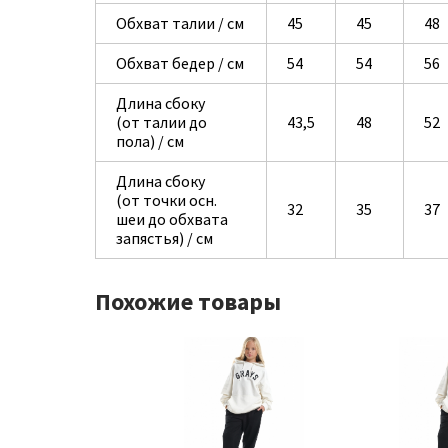
Обхват талии / см
45
45
48
Обхват бедер / см
54
54
56
Длина сбоку
(от талии до
43,5
48
52
пола) / см
Длина сбоку
(от точки осн.
32
35
37
шеи до обхвата
запястья) / см
Похожие товары