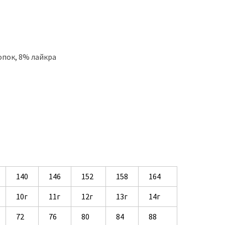
лопок, 8% лайкра
140
146
152
158
164
10г
11г
12г
13г
14г
72
76
80
84
88