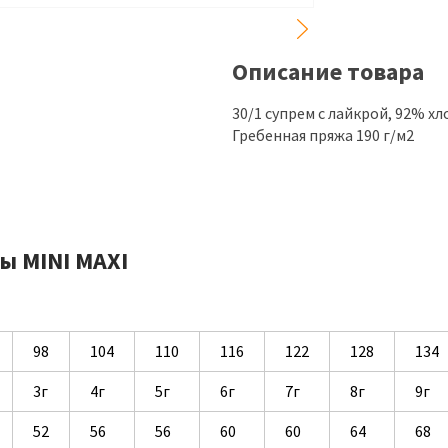
Описание товара
30/1 супрем с лайкрой, 92% х
Гребенная пряжа 190 г/м2
ы MINI MAXI
98
104
110
116
122
128
134
3г
4г
5г
6г
7г
8г
9г
52
56
56
60
60
64
68