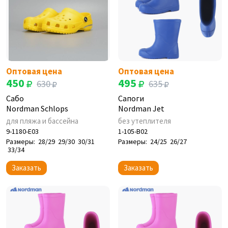
Оптовая цена
Оптовая цена
450
495
630
635
Сабо
Сапоги
Nordman Schlops
Nordman Jet
для пляжа и бассейна
без утеплителя
9-1180-E03
1-105-B02
Размеры:
28/29
29/30
30/31
Размеры:
24/25
26/27
33/34
Заказать
Заказать