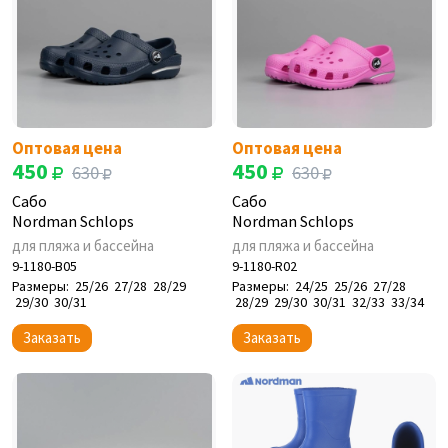
Оптовая цена
Оптовая цена
450
450
630
630
Сабо
Сабо
Nordman Schlops
Nordman Schlops
для пляжа и бассейна
для пляжа и бассейна
9-1180-B05
9-1180-R02
Размеры:
25/26
27/28
28/29
Размеры:
24/25
25/26
27/28
29/30
30/31
28/29
29/30
30/31
32/33
33/34
Заказать
Заказать