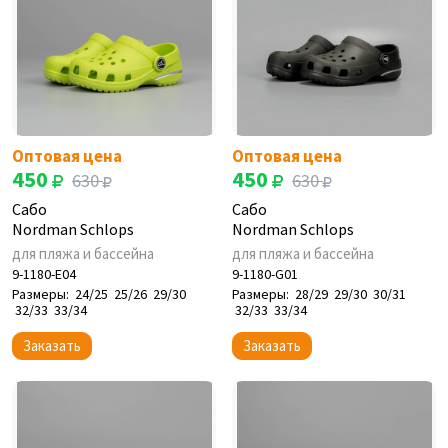
Оптовая цена
Оптовая цена
450
450
630
630
Сабо
Сабо
Nordman Schlops
Nordman Schlops
для пляжа и бассейна
для пляжа и бассейна
9-1180-E04
9-1180-G01
Размеры:
24/25
25/26
29/30
Размеры:
28/29
29/30
30/31
32/33
33/34
32/33
33/34
Заказать
Заказать