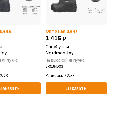
 цена
Оптовая цена
1 415
ы
Сноубутсы
Joy
Nordman Joy
й липучке
на высокой липучке
3-018-D03
2/23
Размеры:
32/33
Заказать
Заказать