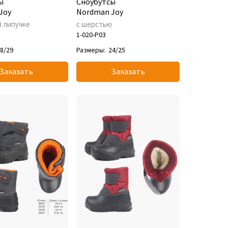
ы
Сноубутсы
Joy
Nordman Joy
й липучке
с шерстью
1-020-P03
8/29
Размеры:
24/25
Заказать
Заказать