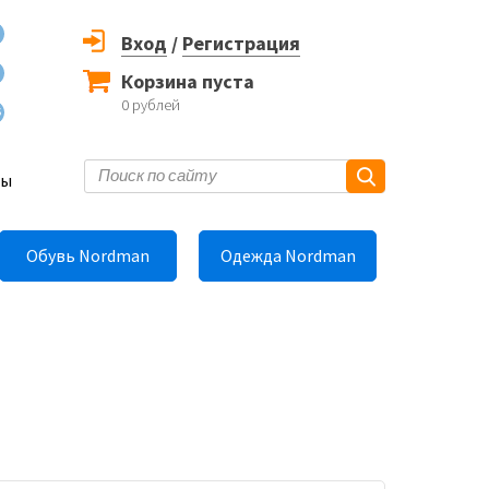
Вход
/
Регистрация
Корзина пуста
0
рублей
6
ты
Обувь Nordman
Одежда Nordman