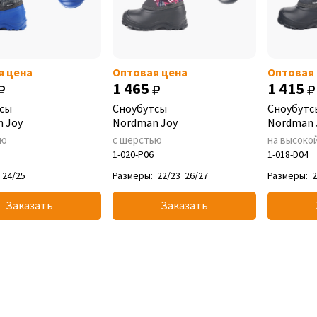
я цена
Оптовая цена
Оптовая
1 465
1 415
сы
Сноубутсы
Сноубутс
 Joy
Nordman Joy
Nordman 
ью
с шерстью
на высоко
1-020-P06
1-018-D04
24/25
Размеры:
22/23
26/27
Размеры:
2
Заказать
Заказать