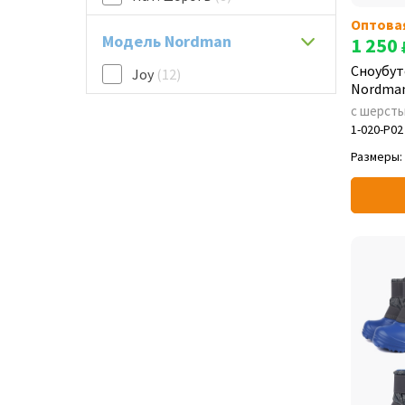
Оптова
Модель Nordman
1 250
Сноубут
Joy
(12)
Nordman
с шерст
1-020-P02
Размеры: