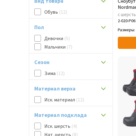
Вид товара
Сноубут
Nordman
Обувь
(12)
с шерст
2-020-P06
Пол
Размеры:
Девочки
(5)
Мальчики
(7)
Сезон
Зима
(12)
Материал верха
Иск. материал
(12)
Материал подклада
Иск. шерсть
(4)
Нат. шерсть
(8)