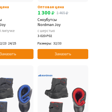
 цена
Оптовая цена
1 300
1 465
ы
Сноубутсы
Joy
Nordman Joy
й липучке
с шерстью
3-020-P02
2/23
24/25
Размеры:
32/33
Заказать
Заказать