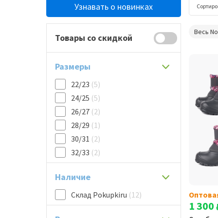
Узнавать о новинках
Сортиро
Весь N
Товары со скидкой
Размеры
22/23
(5)
24/25
(5)
26/27
(2)
28/29
(1)
30/31
(2)
32/33
(2)
Наличие
Склад Pokupkiru
(12)
Оптова
1 300