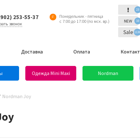
!
23
(902) 253-55-37
Понедельник - пятница
NEW
с 7:00 до 17:00 (по мск. вр.)
10
зать звонок
Sale
113
Доставка
Оплата
Контак
ы
Одежда Mini Maxi
Nordman
Nordman Joy
Joy