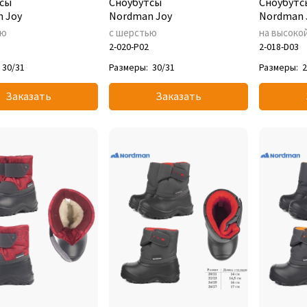
сы
Сноубутсы
Сноубутс
 Joy
Nordman Joy
Nordman 
ью
с шерстью
на высоко
2-020-P02
2-018-D03
30/31
Размеры:
30/31
Размеры:
2
Заказать
Заказать