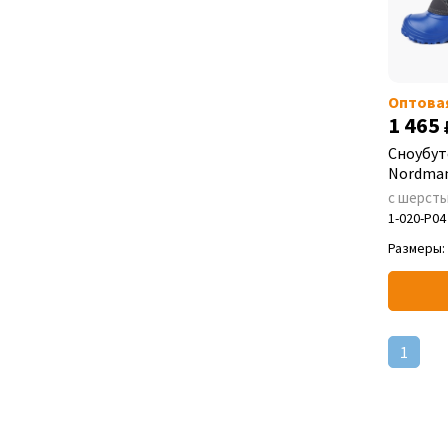
Оптова
1 465
Сноубут
Nordman
с шерст
1-020-P04
Размеры:
1