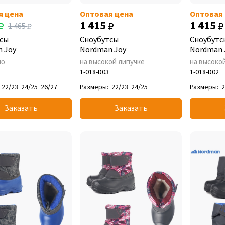
я цена
Оптовая цена
Оптовая
1 415
1 415
1 465
сы
Сноубутсы
Сноубутс
 Joy
Nordman Joy
Nordman 
ью
на высокой липучке
на высоко
1-018-D03
1-018-D02
22/23
24/25
26/27
Размеры:
22/23
24/25
Размеры:
2
Заказать
Заказать