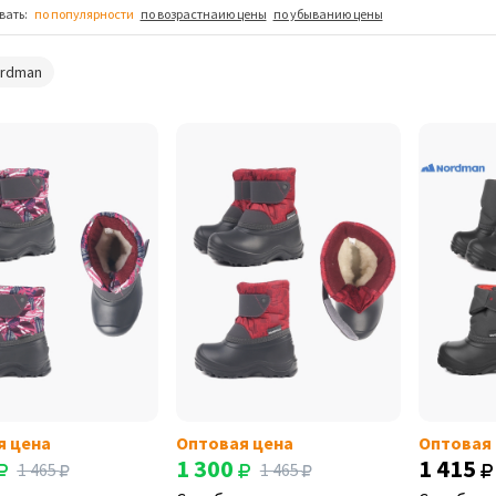
вать:
по популярности
по возрастнаию цены
по убыванию цены
ordman
я цена
Оптовая цена
Оптовая
1 300
1 415
1 465
1 465