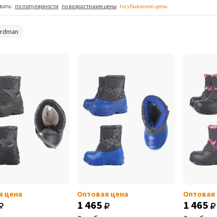
вать:
по популярности
по возрастнаию цены
по убыванию цены
ordman
я цена
Оптовая цена
Оптовая
1 465
1 465