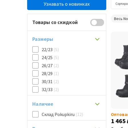
Узнавать о новинках
Сортиро
Весь N
Товары со скидкой
Размеры
22/23
(5)
24/25
(5)
26/27
(2)
28/29
(1)
30/31
(2)
32/33
(2)
Наличие
Склад Pokupkiru
(12)
Оптова
1 465