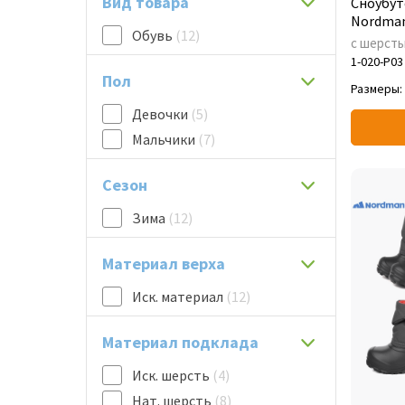
Вид товара
Сноубут
Nordman
Обувь
(12)
с шерст
1-020-P03
Пол
Размеры:
Девочки
(5)
Мальчики
(7)
Сезон
Зима
(12)
Материал верха
Иск. материал
(12)
Материал подклада
Иск. шерсть
(4)
Нат. шерсть
(8)