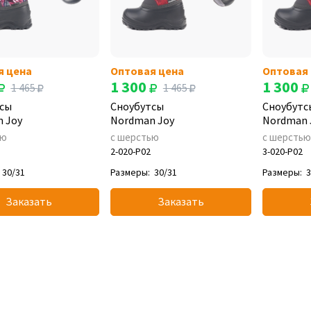
я цена
Оптовая цена
Оптовая
1 300
1 300
1 465
1 465
сы
Сноубутсы
Сноубутс
 Joy
Nordman Joy
Nordman 
ью
с шерстью
с шерсть
2-020-P02
3-020-P02
30/31
Размеры:
30/31
Размеры:
3
Заказать
Заказать