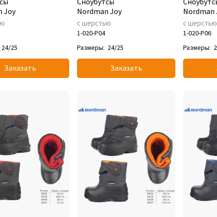
сы
Сноубутсы
Сноубутс
 Joy
Nordman Joy
Nordman 
ью
с шерстью
с шерсть
1-020-P04
1-020-P06
24/25
Размеры:
24/25
Размеры:
2
Заказать
Заказать