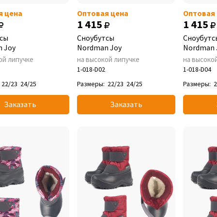
я цена
Оптовая цена
Оптовая
1 415
1 415
сы
Сноубутсы
Сноубутс
 Joy
Nordman Joy
Nordman 
ой липучке
на высокой липучке
на высоко
1-018-D02
1-018-D04
22/23
24/25
Размеры:
22/23
24/25
Размеры:
2
Заказать
Заказать