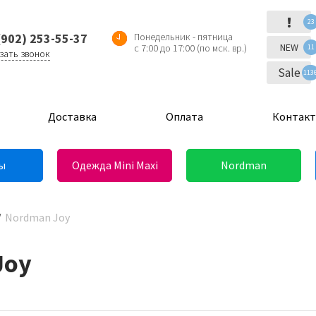
!
23
(902) 253-55-37
Понедельник - пятница
NEW
с 7:00 до 17:00 (по мск. вр.)
11
зать звонок
Sale
113
Доставка
Оплата
Контак
ы
Одежда Mini Maxi
Nordman
Nordman Joy
Joy