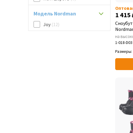
Оптова
Модель Nordman
1 415
Сноубут
Joy
(12)
Nordman
на высок
1-018-D03
Размеры: