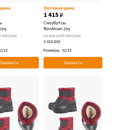
 цена
Оптовая цена
1 415
ы
Сноубутсы
Joy
Nordman Joy
й липучке
на высокой липучке
3-018-D03
2/23
Размеры:
32/33
Заказать
Заказать