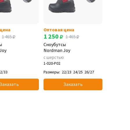
 цена
Оптовая цена
1 250
1 465
1 465
ы
Сноубутсы
Joy
Nordman Joy
ю
с шерстью
1-020-P02
2/33
Размеры:
22/23
24/25
26/27
Заказать
Заказать