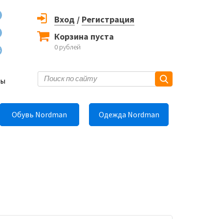
Вход
/
Регистрация
Корзина пуста
0
рублей
6
ты
Обувь Nordman
Одежда Nordman