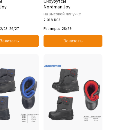
ы
Сноубутсы
Joy
Nordman Joy
ю
на высокой липучке
2-018-D03
2/23
26/27
Размеры:
28/29
Заказать
Заказать