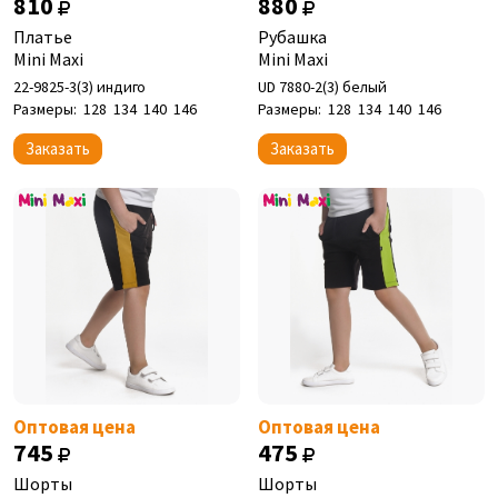
810
880
Платье
Рубашка
Mini Maxi
Mini Maxi
22-9825-3(3) индиго
UD 7880-2(3) белый
Размеры:
128
134
140
146
Размеры:
128
134
140
146
Заказать
Заказать
Оптовая цена
Оптовая цена
745
475
Шорты
Шорты