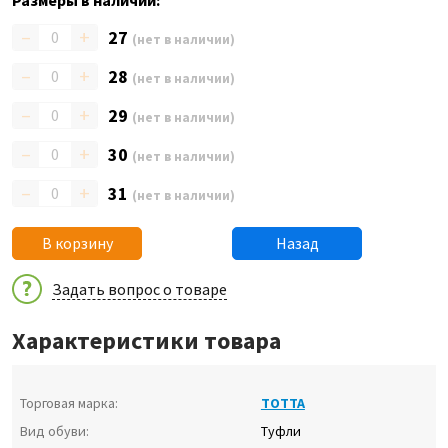
Размеры в наличии:
–
+
27
(нет в наличии)
–
+
28
(нет в наличии)
–
+
29
(нет в наличии)
–
+
30
(нет в наличии)
–
+
31
(нет в наличии)
В корзину
Назад
Задать вопрос о товаре
Характеристики товара
Торговая марка:
ТОТТА
Вид обуви:
Туфли