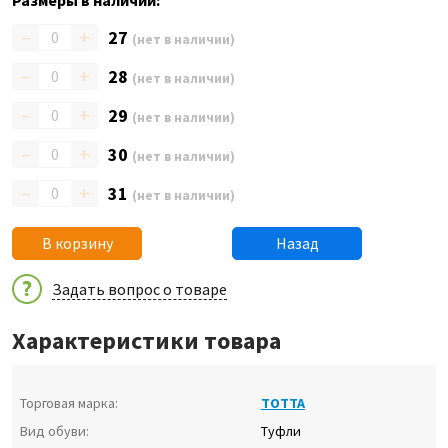
Размеры в наличии:
–
+
27
(нет в наличии)
–
+
28
(нет в наличии)
–
+
29
(нет в наличии)
–
+
30
(нет в наличии)
–
+
31
(нет в наличии)
В корзину
Назад
Задать вопрос о товаре
Характеристики товара
Торговая марка:
ТОТТА
Вид обуви:
Туфли