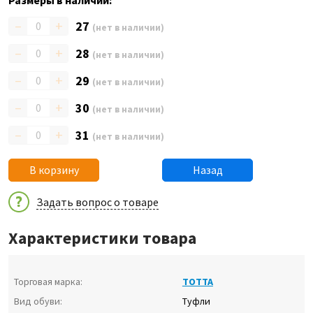
Размеры в наличии:
–
+
27
(нет в наличии)
–
+
28
(нет в наличии)
–
+
29
(нет в наличии)
–
+
30
(нет в наличии)
–
+
31
(нет в наличии)
В корзину
Назад
Задать вопрос о товаре
Характеристики товара
Торговая марка:
ТОТТА
Вид обуви:
Туфли