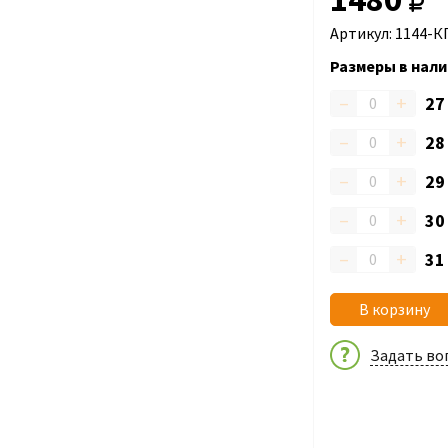
Артикул: 1144-К
Размеры в нали
–
+
2
–
+
2
–
+
2
–
+
3
–
+
3
В корзину
Задать во