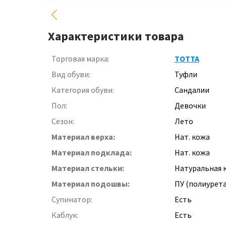
Характеристики товара
Торговая марка:
ТОТТА
Вид обуви:
Туфли
Категория обуви:
Сандалии
Пол:
Девочки
Сезон:
Лето
Материал верха:
Нат. кожа
Материал подклада:
Нат. кожа
Материал стельки:
Натуральная 
Материал подошвы:
ПУ (полиурет
Супинатор:
Есть
Каблук:
Есть