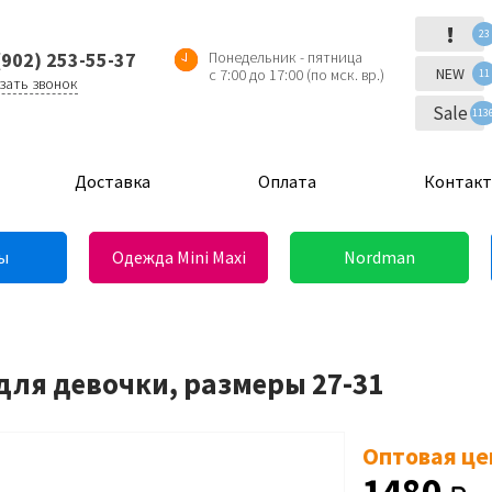
!
23
(902) 253-55-37
Понедельник - пятница
NEW
с 7:00 до 17:00 (по мск. вр.)
11
зать звонок
Sale
113
Доставка
Оплата
Контак
ы
Одежда Mini Maxi
Nordman
для девочки, размеры 27-31
Оптовая це
1480