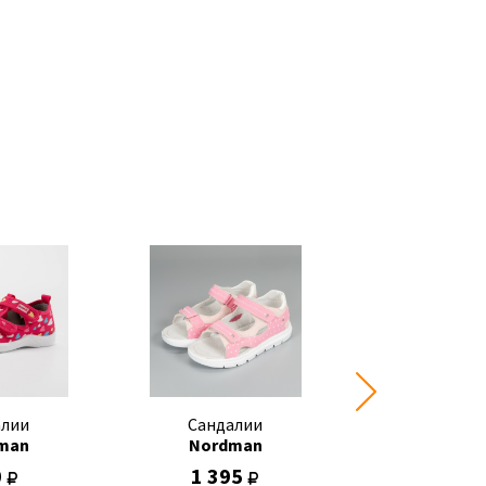
алии
Сандалии
Сандал
man
Nordman
Nordma
0
1 395
1 395