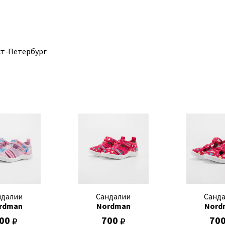
нкт-Петербург
ндалии
Сандалии
Санд
rdman
Nordman
Nord
00
700
70