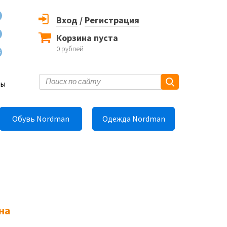
Вход
/
Регистрация
Корзина пуста
0
рублей
6
ты
Обувь Nordman
Одежда Nordman
на