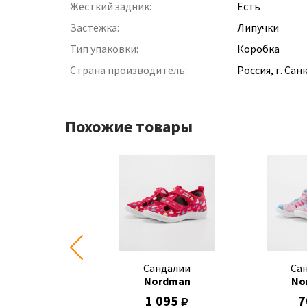
Жесткий задник:
Есть
Застежка:
Липучки
Тип упаковки:
Коробка
Страна производитель:
Россия, г. Са
Похожие товары
Сандалии
Сандалии
Са
Nordman
Nordman
No
700
1 095
7