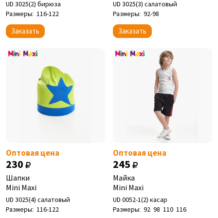
UD 3025(2) бирюза
UD 3025(3) салатовый
Размеры:
116-122
Размеры:
92-98
Заказать
Заказать
Оптовая цена
Оптовая цена
230
245
Шапки
Майка
Mini Maxi
Mini Maxi
UD 3025(4) салатовый
UD 0052-1(2) касар
Размеры:
116-122
Размеры:
92
98
110
116