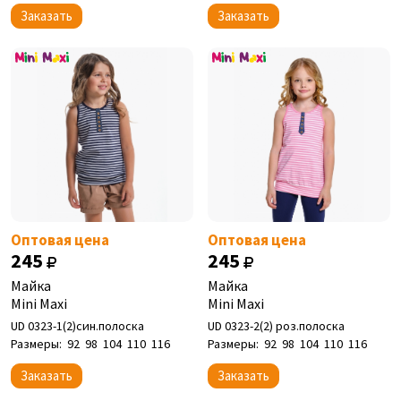
Заказать
Заказать
Оптовая цена
Оптовая цена
245
245
Майка
Майка
Mini Maxi
Mini Maxi
UD 0323-1(2)син.полоска
UD 0323-2(2) роз.полоска
Размеры:
92
98
104
110
116
Размеры:
92
98
104
110
116
Заказать
Заказать