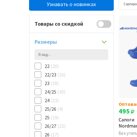
Узнавать о новинках
Сортиро
Товары со скидкой
Размеры
22
(20)
22/23
(16)
23
(18)
24/25
(30)
24
(23)
Оптова
25/26
(4)
495
25
(19)
Сапоги
Nordman
26/27
(23)
без утеп
26
(17)