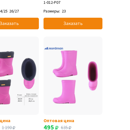
1-012-Р07
4/25
26/27
Размеры:
23
Заказать
Заказать
 цена
Оптовая цена
495
1 190
635