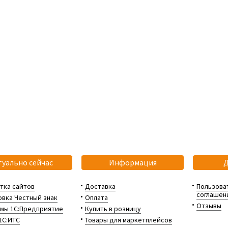
туально сейчас
Информация
тка сайтов
Доставка
Пользова
соглашен
вка Честный знак
Оплата
Отзывы
мы 1С:Предприятие
Купить в розницу
1С:ИТС
Товары для маркетплейсов