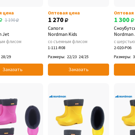
я цена
Оптовая цена
Оптовая
1 270
1 300
1 190
Сапоги
Сноубутс
 Jet
Nordman Kids
Nordman 
ным флисом
со съемным флисом
с шерсть
1-111-R08
2-020-P06
28/29
Размеры:
22/23
24/25
Размеры:
3
Заказать
Заказать