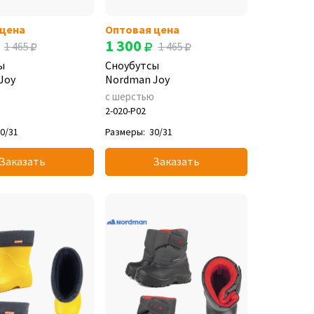
 цена
Оптовая цена
1 300
1 465
1 465
ы
Сноубутсы
Joy
Nordman Joy
ю
с шерстью
2-020-P02
0/31
Размеры:
30/31
Заказать
Заказать