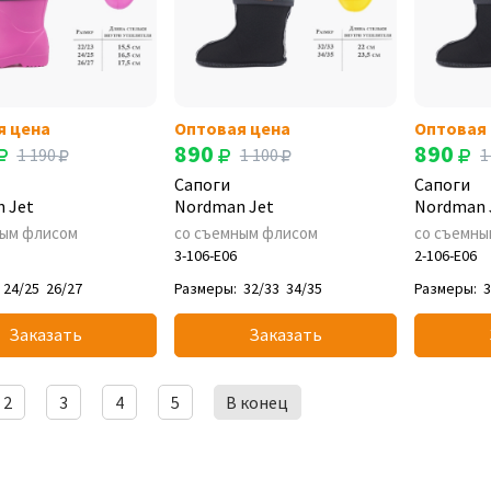
я цена
Оптовая цена
Оптовая
890
890
1 190
1 100
1
Сапоги
Сапоги
 Jet
Nordman Jet
Nordman 
ным флисом
со съемным флисом
со съемны
3-106-E06
2-106-E06
24/25
26/27
Размеры:
32/33
34/35
Размеры:
3
Заказать
Заказать
2
3
4
5
В конец