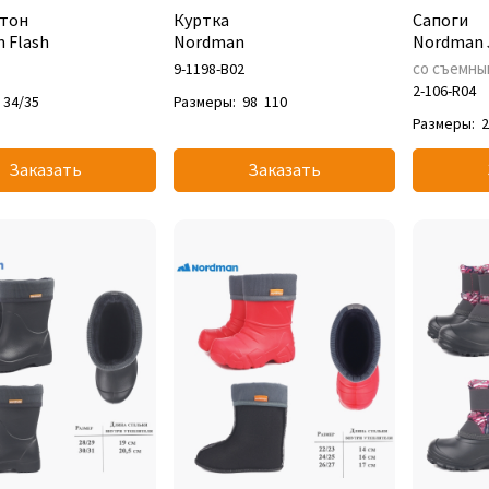
тон
Куртка
Сапоги
 Flash
Nordman
Nordman 
со съемны
9-1198-B02
2-106-R04
34/35
Размеры:
98
110
Размеры:
2
Заказать
Заказать