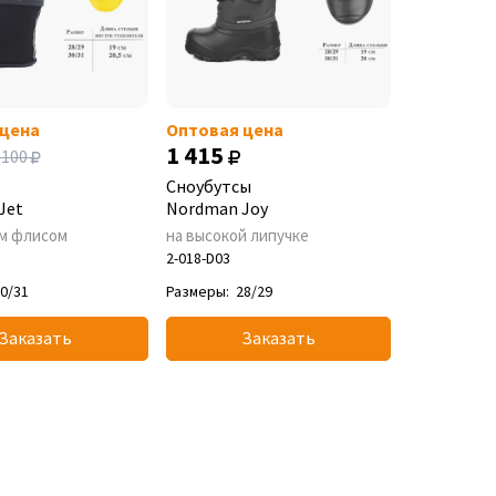
 цена
Оптовая цена
1 415
 100
Сноубутсы
Jet
Nordman Joy
м флисом
на высокой липучке
2-018-D03
0/31
Размеры:
28/29
Заказать
Заказать