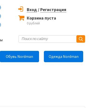
Вход
/
Регистрация
Корзина пуста
0
рублей
6
ты
Обувь Nordman
Одежда Nordman