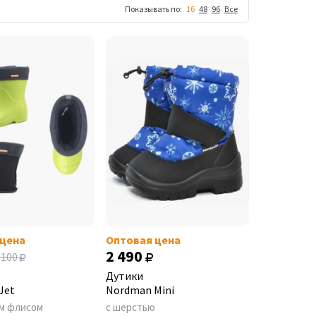
Показывать по:
16
48
96
Все
 цена
Оптовая цена
2 490
 100
Дутики
Jet
Nordman Mini
м флисом
с шерстью