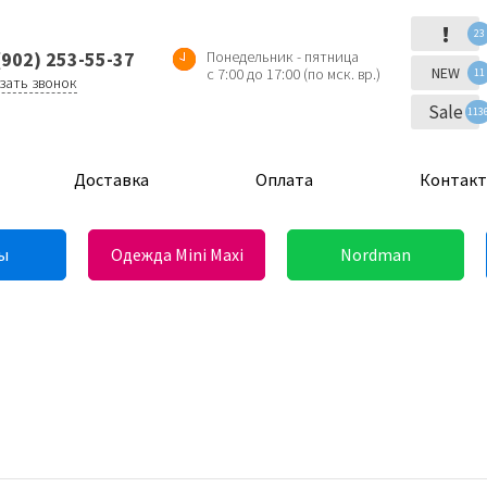
!
23
(902) 253-55-37
Понедельник - пятница
NEW
с 7:00 до 17:00 (по мск. вр.)
11
зать звонок
Sale
113
Доставка
Оплата
Контак
ы
Одежда Mini Maxi
Nordman