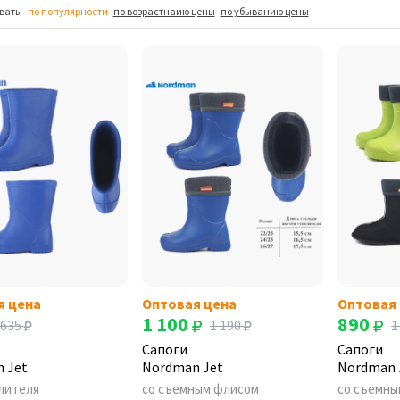
вать:
по популярности
по возрастнаию цены
по убыванию цены
я цена
Оптовая цена
Оптовая
1 100
890
635
1 190
1
Сапоги
Сапоги
 Jet
Nordman Jet
Nordman 
лителя
со съемным флисом
со съемны