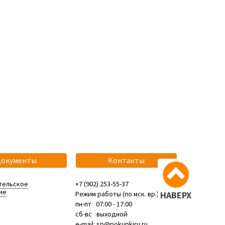
Документы
Контакты
тельское
+7 (902) 253-55-37
ие
Режим работы (по мск. вр.):
НАВЕРХ
пн-пт 07:00 - 17:00
сб-вс выходной
e-mail: sp@pokupkiru.ru