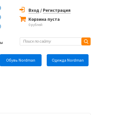
Вход
/
Регистрация
Корзина пуста
0
рублей
6
ты
Обувь Nordman
Одежда Nordman