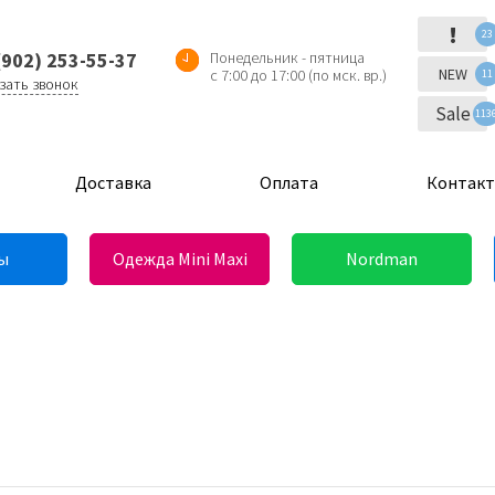
!
23
(902) 253-55-37
Понедельник - пятница
NEW
с 7:00 до 17:00 (по мск. вр.)
11
зать звонок
Sale
113
Доставка
Оплата
Контак
ы
Одежда Mini Maxi
Nordman