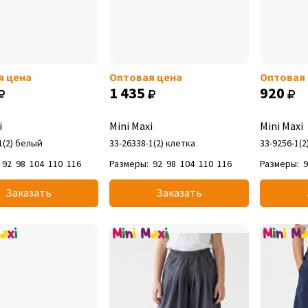
я цена
Оптовая цена
Оптовая
1 435
920
i
Mini Maxi
Mini Maxi
1(2) белый
33-26338-1(2) клетка
33-9256-1(
92
98
104
110
116
Размеры:
92
98
104
110
116
Размеры:
Заказать
Заказать