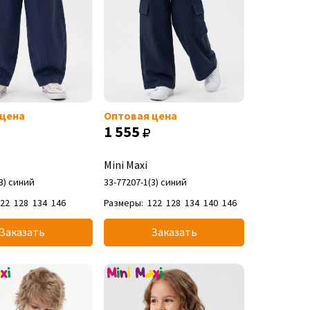
 цена
Оптовая цена
1 555
Mini Maxi
3) синий
33-77207-1(3) синий
122
128
134
146
Размеры:
122
128
134
140
146
Заказать
Заказать