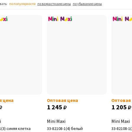
вать:
по популярности
по возрастнаию цены
по убыванию цены
я цена
Оптовая цена
Оптовая
1 245
1 205
i
Mini Maxi
Mini Maxi
1(3) синяя клетка
33-82108-1(4) белый
33-82108-1