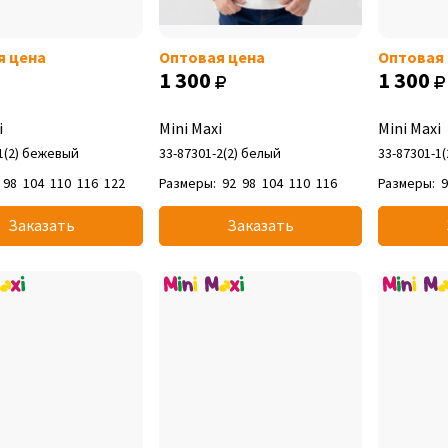
я цена
Оптовая цена
Оптовая
1 300
1 300
i
Mini Maxi
Mini Maxi
1(2) бежевый
33-87301-2(2) белый
33-87301-1
98
104
110
116
122
Размеры:
92
98
104
110
116
Размеры:
Заказать
Заказать