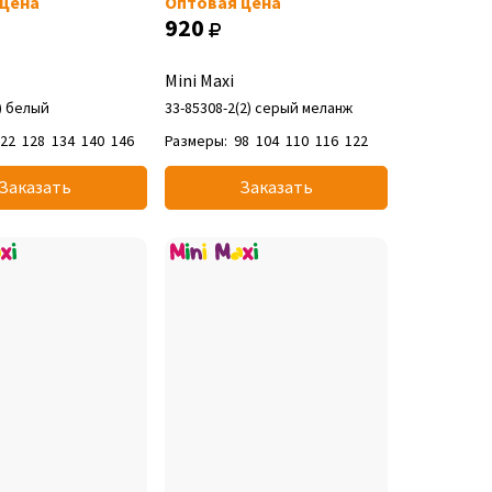
 цена
Оптовая цена
920
Mini Maxi
3) белый
33-85308-2(2) серый меланж
122
128
134
140
146
Размеры:
98
104
110
116
122
Заказать
Заказать