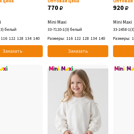
я цена
Оптовая цена
Оптовая
770
920
i
Mini Maxi
Mini Maxi
(3) белый
33-7120-1(3) белый
33-2458-1(
116
122
128
134
140
Размеры:
116
122
128
134
140
Размеры:
Заказать
Заказать