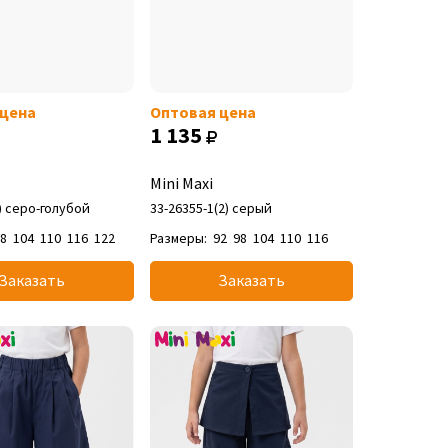
 цена
Оптовая цена
1 135
Mini Maxi
2) серо-голубой
33-26355-1(2) серый
98
104
110
116
122
Размеры:
92
98
104
110
116
Заказать
Заказать