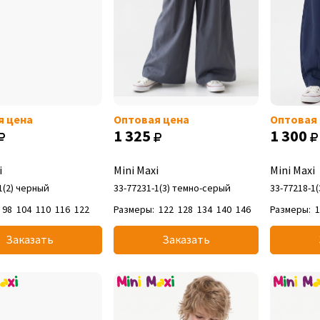
я цена
Оптовая цена
Оптовая
1 325
1 300
i
Mini Maxi
Mini Maxi
1(2) черный
33-77231-1(3) темно-серый
33-77218-1(
98
104
110
116
122
Размеры:
122
128
134
140
146
Размеры:
Заказать
Заказать