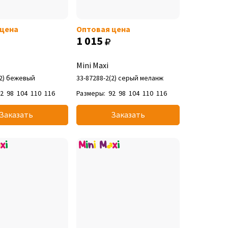
 цена
Оптовая цена
1 015
Mini Maxi
(2) бежевый
33-87288-2(2) серый меланж
92
98
104
110
116
Размеры:
92
98
104
110
116
Заказать
Заказать