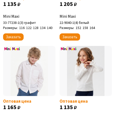
1 135
1 205
Mini Maxi
Mini Maxi
33-77238-1(3) графит
22-9040-1(4) белый
Размеры:
116
122
128
134
140
Размеры:
152
158
164
Заказать
Заказать
Оптовая цена
Оптовая цена
1 165
1 135