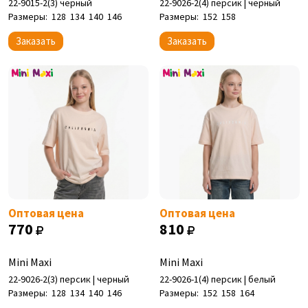
22-9015-2(3) черный
22-9026-2(4) персик | черный
Размеры:
128
134
140
146
Размеры:
152
158
Заказать
Заказать
Оптовая цена
Оптовая цена
770
810
Mini Maxi
Mini Maxi
22-9026-2(3) персик | черный
22-9026-1(4) персик | белый
Размеры:
128
134
140
146
Размеры:
152
158
164