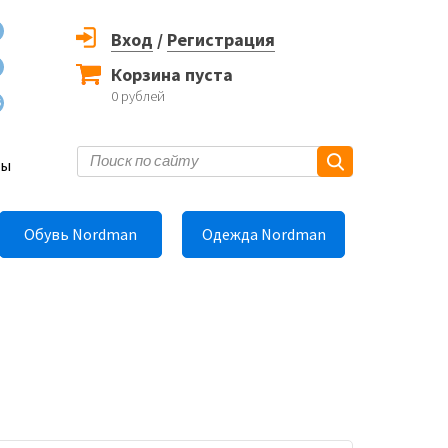
Вход
/
Регистрация
Корзина пуста
0
рублей
6
ты
Обувь Nordman
Одежда Nordman