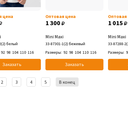
я цена
Оптовая цена
Оптовая
1 300
1 015
i
Mini Maxi
Mini Maxi
2(2) белый
33-87301-1(2) бежевый
33-87288-2
92
98
104
110
116
Размеры:
92
98
104
110
116
Размеры:
Заказать
Заказать
2
3
4
5
В конец