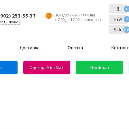
!
23
(902) 253-55-37
Понедельник - пятница
NEW
с 7:00 до 17:00 (по мск. вр.)
11
зать звонок
Sale
113
Доставка
Оплата
Контак
ы
Одежда Mini Maxi
Nordman