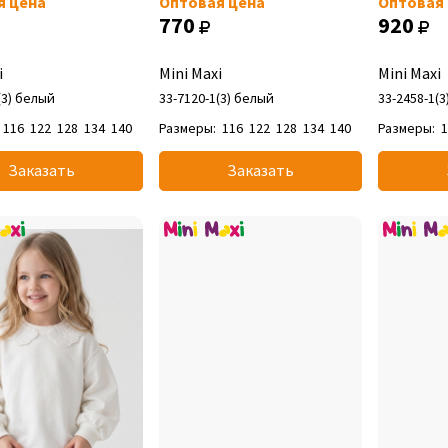
я цена
Оптовая цена
Оптовая
770
920
i
Mini Maxi
Mini Maxi
(3) белый
33-7120-1(3) белый
33-2458-1(
116
122
128
134
140
Размеры:
116
122
128
134
140
Размеры:
Заказать
Заказать