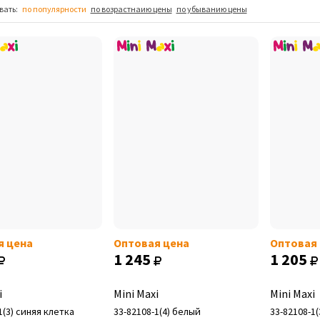
вать:
по популярности
по возрастнаию цены
по убыванию цены
я цена
Оптовая цена
Оптовая
1 245
1 205
i
Mini Maxi
Mini Maxi
1(3) синяя клетка
33-82108-1(4) белый
33-82108-1