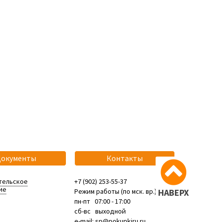
Документы
Контакты
тельское
+7 (902) 253-55-37
ие
Режим работы (по мск. вр.):
НАВЕРХ
пн-пт 07:00 - 17:00
сб-вс выходной
e-mail: sp@pokupkiru.ru