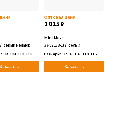
 цена
Оптовая цена
1 015
Mini Maxi
(2) серый меланж
33-87288-1(2) белый
92
98
104
110
116
Размеры:
92
98
104
110
116
Заказать
Заказать