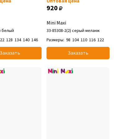
 цена
Оптовая цена
920
Mini Maxi
3) белый
33-85308-2(2) серый меланж
122
128
134
140
146
Размеры:
98
104
110
116
122
Заказать
Заказать