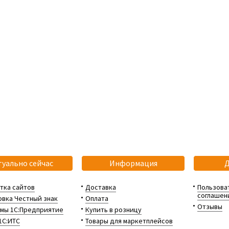
туально сейчас
Информация
тка сайтов
Доставка
Пользова
соглашен
вка Честный знак
Оплата
Отзывы
мы 1С:Предприятие
Купить в розницу
1С:ИТС
Товары для маркетплейсов