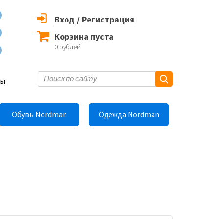
Вход
/
Регистрация
Корзина пуста
0
рублей
6
ты
Обувь Nordman
Одежда Nordman