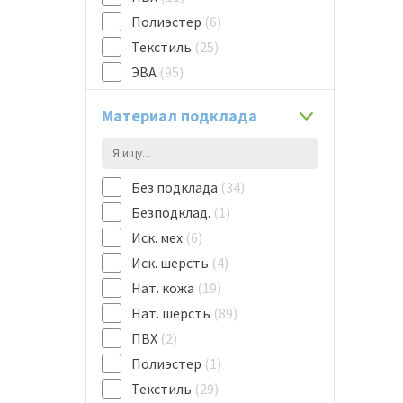
128
(13)
Полиэстер
(6)
134
(8)
Текстиль
(25)
140
(11)
ЭВА
(95)
Материал подклада
Без подклада
(34)
Безподклад.
(1)
Иск. мех
(6)
Иск. шерсть
(4)
Нат. кожа
(19)
Нат. шерсть
(89)
ПВХ
(2)
Полиэстер
(1)
Текстиль
(29)