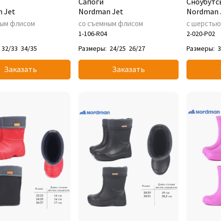
Сапоги
Сноубутс
 Jet
Nordman Jet
Nordman 
ным флисом
со съемным флисом
с шерсть
1-106-R04
2-020-P02
32/33
34/35
Размеры:
24/25
26/27
Размеры:
3
Заказать
Заказать