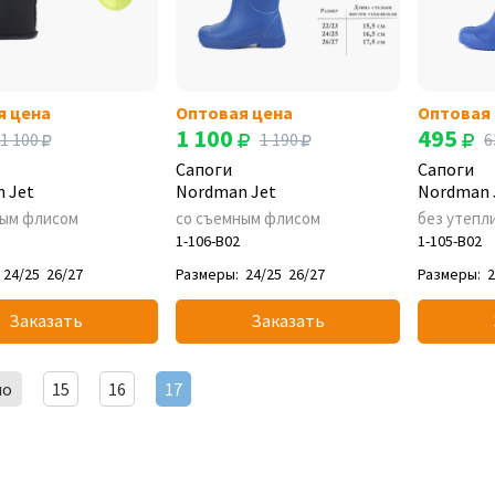
я цена
Оптовая цена
Оптовая
1 100
495
1 100
1 190
6
Сапоги
Сапоги
 Jet
Nordman Jet
Nordman 
ным флисом
со съемным флисом
без утепл
1-106-B02
1-105-B02
24/25
26/27
Размеры:
24/25
26/27
Размеры:
2
Заказать
Заказать
ло
15
16
17