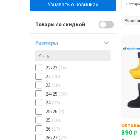
Узнавать о новинках
Сортиро
Резино
Товары со скидкой
Размеры
22/23
(16)
22
(20)
23
(18)
24/25
(30)
24
(23)
25/26
(4)
25
(19)
Оптова
26
(17)
890
26/27
(23)