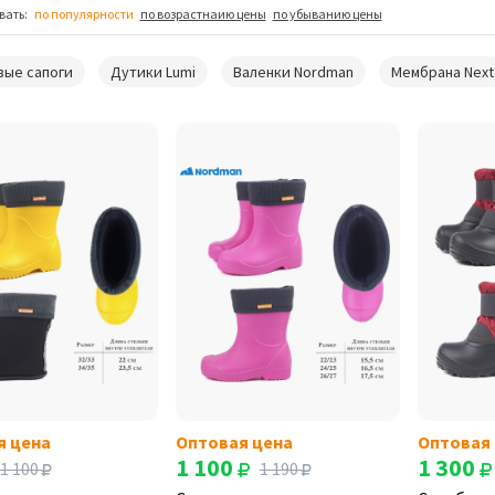
вать:
по популярности
по возрастнаию цены
по убыванию цены
вые сапоги
Дутики Lumi
Валенки Nordman
Мембрана Next
я цена
Оптовая цена
Оптовая
1 100
1 300
1 100
1 190