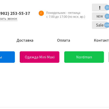
!
23
(902) 253-55-37
Понедельник - пятница
NEW
с 7:00 до 17:00 (по мск. вр.)
11
зать звонок
Sale
113
Доставка
Оплата
Контак
ы
Одежда Mini Maxi
Nordman