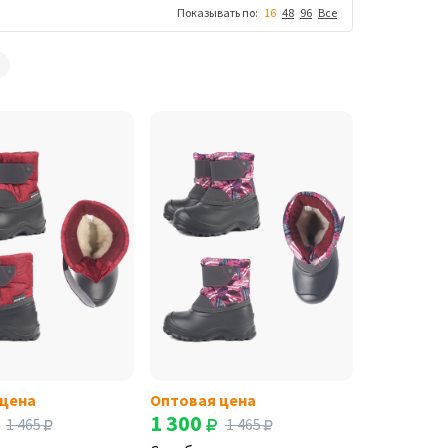
Показывать по:
16
48
96
Все
 цена
Оптовая цена
1 300
1 465
1 465