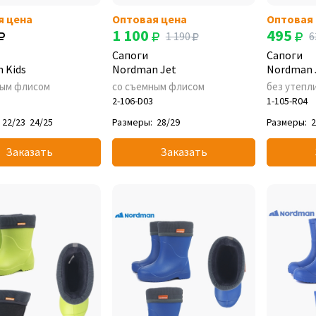
я цена
Оптовая цена
Оптовая
1 100
495
1 190
6
Сапоги
Сапоги
 Kids
Nordman Jet
Nordman 
ным флисом
со съемным флисом
без утепл
2-106-D03
1-105-R04
22/23
24/25
Размеры:
28/29
Размеры:
2
Заказать
Заказать