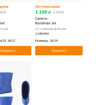
 цена
Оптовая цена
1 100
35
1 190
Сапоги
Jet
Nordman Jet
ителя
со съемным флисом
2-106-R04
4/25
26/27
Размеры:
28/29
Заказать
Заказать