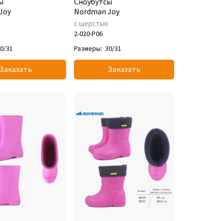
ы
Сноубутсы
Joy
Nordman Joy
ю
с шерстью
2-020-P06
0/31
Размеры:
30/31
Заказать
Заказать