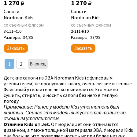
1 270
1 270
Сапоги
Сапоги
Nordman Kids
Nordman Kids
со съемным флисом
со съемным флисом
3-111-R10
2-111-R10
Размеры:
34/35
Размеры:
28/29
Заказать
Заказать
1
2
В конец
Детские сапоги из ЭВА Nordman Kids (с флисовым
утеплителем) не пропускают влагу, очень легкие и теплые.
Флисовый утеплитель легко вынимается. Его можно
сушить, стирать, и носить сапоги без него в теплую
погоду.
Примечание: Ранее у модели Kids утеплитель был
вшитый. Сейчас эта модель выпускается только со
съемным утеплителем.
Отличие Kids от Jet.
От модели Jet они отличаются
дизайном, а также толщиной материала ЭВА. У модели Kids
она больше, что позволяет носить их при более низких