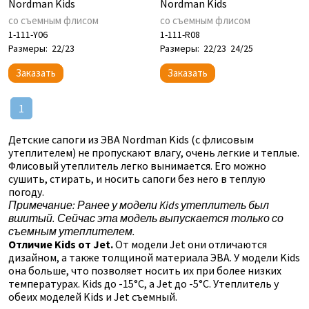
Nordman Kids
Nordman Kids
со съемным флисом
со съемным флисом
1-111-Y06
1-111-R08
Размеры:
22/23
Размеры:
22/23
24/25
Заказать
Заказать
1
Детские сапоги из ЭВА Nordman Kids (с флисовым
утеплителем) не пропускают влагу, очень легкие и теплые.
Флисовый утеплитель легко вынимается. Его можно
сушить, стирать, и носить сапоги без него в теплую
погоду.
Примечание: Ранее у модели Kids утеплитель был
вшитый. Сейчас эта модель выпускается только со
съемным утеплителем.
Отличие Kids от Jet.
От модели Jet они отличаются
дизайном, а также толщиной материала ЭВА. У модели Kids
она больше, что позволяет носить их при более низких
температурах. Kids до -15°C, а Jet до -5°C. Утеплитель у
обеих моделей Kids и Jet съемный.