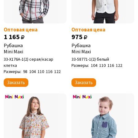
Оптовая цена
Оптовая цена
1 165
975
Рубашка
Рубашка
Mini Maxi
Mini Maxi
33-Х176А-1(2) серая/касар
33-58771-1(2) белый
клетка
Размеры:
104
110
116
122
Размеры:
98
104
110
116
122
Заказать
Заказать