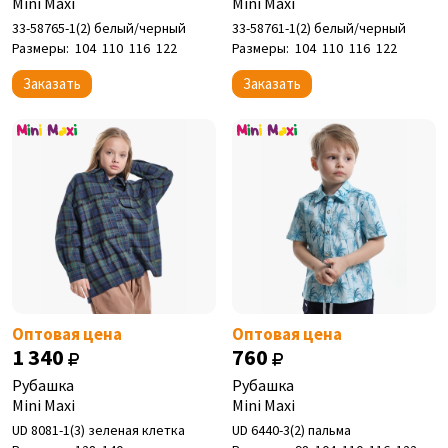
Mini Maxi
Mini Maxi
33-58765-1(2) белый/черный
33-58761-1(2) белый/черный
Размеры:
104
110
116
122
Размеры:
104
110
116
122
Заказать
Заказать
Оптовая цена
Оптовая цена
1 340
760
Рубашка
Рубашка
Mini Maxi
Mini Maxi
UD 8081-1(3) зеленая клетка
UD 6440-3(2) пальма