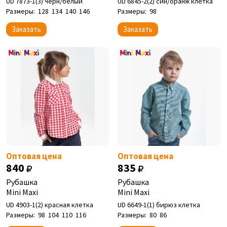
UD 7873-1(3) черн/белый
UD 6845-2(2) син/оранж клетка
Размеры:
128
134
140
146
Размеры:
98
Заказать
Заказать
Оптовая цена
Оптовая цена
840
835
Рубашка
Рубашка
Mini Maxi
Mini Maxi
UD 4903-1(2) красная клетка
UD 6649-1(1) бирюз клетка
Размеры:
98
104
110
116
Размеры:
80
86