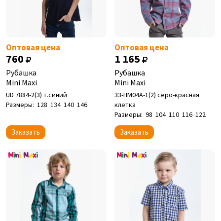
Оптовая цена
Оптовая цена
760
1 165
Рубашка
Рубашка
Mini Maxi
Mini Maxi
UD 7884-2(3) т.синий
33-НМ04А-1(2) серо-красная
Размеры:
128
134
140
146
клетка
Размеры:
98
104
110
116
122
Заказать
Заказать