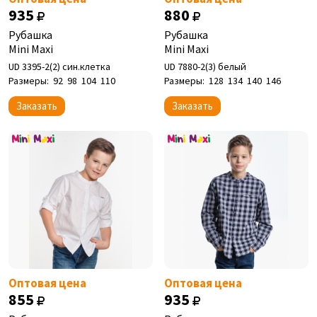
935
880
Рубашка
Рубашка
Mini Maxi
Mini Maxi
UD 3395-2(2) син.клетка
UD 7880-2(3) белый
Размеры:
92
98
104
110
Размеры:
128
134
140
146
Заказать
Заказать
Оптовая цена
Оптовая цена
855
935