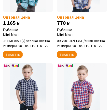
Оптовая цена
Оптовая цена
1 165
770
Рубашка
Рубашка
Mini Maxi
Mini Maxi
33-НМ176А-1(2) зеленая клетка
UD 7903-3(2) т.син/синяя клетка
Размеры:
98
104
110
116
122
Размеры:
98
104
110
116
122
Заказать
Заказать