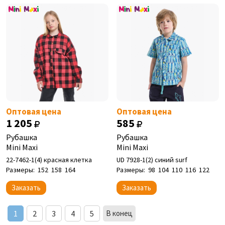
Оптовая цена
Оптовая цена
1 205
585
Рубашка
Рубашка
Mini Maxi
Mini Maxi
22-7462-1(4) красная клетка
UD 7928-1(2) синий surf
Размеры:
152
158
164
Размеры:
98
104
110
116
122
Заказать
Заказать
1
2
3
4
5
В конец